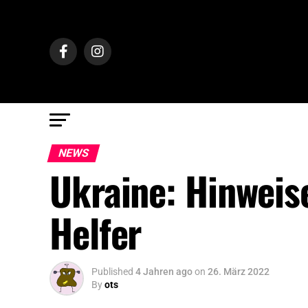
NEWS
Ukraine: Hinweis
Helfer
Published
4 Jahren ago
on
26. März 2022
By
ots