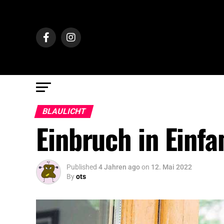
BLAULICHT
Einbruch in Einf
Published
4 Jahren ago
on
12. Mai 2022
By
ots