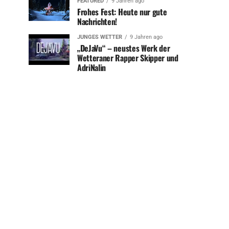
FEATURED
9 Jahren ago
Frohes Fest: Heute nur gute
Nachrichten!
JUNGES WETTER
9 Jahren ago
„DeJaVu“ – neustes Werk der
Wetteraner Rapper Skipper und
AdriNalin