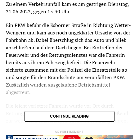
Zu einem Verkehrsunfall kam es am gestrigen Dienstag,
21.06.2022, gegen 15:30 Uhr.
Ein PKW befuhr die Esborner Straße in Richtung Wetter-
Wengern und kam aus noch ungeklärter Ursache von der
Fahrbahn ab. Dabei überschlug sich das Auto und blieb
anschließend auf dem Dach liegen. Bei Eintreffen der
Feuerwehr und des Rettungsdienstes war die Fahrerin
bereits aus ihrem Fahrzeug befreit. Die Feuerwehr
sicherte zusammen mit der Polizei die Einsatzstelle ab
und sorgte für den Brandschutz am verunfallten PKW.
Zusätzlich wurden ausgelaufene Betriebsmittel
abgestreut.
Die leicht verletzte Fahrerin wurde vor Ort durch
Rettungsdienst und Notarzt versorgt und anschließend
CONTINUE READING
zur weiteren Behandlung in ein Krankenhaus gefahren.
Ein Abschleppwagen transportierte das beschädigte
ADVERTISEMENT
Fahrzeug dann ab. Die eingesetzten Kräfte aus Esborn