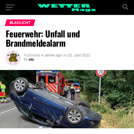
BLAULICHT
Feuerwehr: Unfall und
Brandmeldealarm
Published
4 Jahren ago
on
22. Juni 2022
By
ots