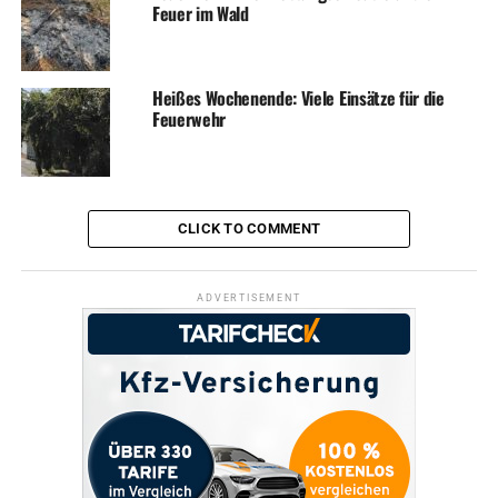
Feuer im Wald
Heißes Wochenende: Viele Einsätze für die
Feuerwehr
ADVERTISEMENT
Foto: Feuerwehr
CLICK TO COMMENT
RELATED TOPICS:
BLAULICHT
FEUERWEHR
NEWS
UNFALL
ADVERTISEMENT
UP NEXT
Junger Motorradfahrer kracht frontal in Linienbus –
schwer verletzt
DON'T MISS
Telefonbetrüger ergaunern Geld bei Seniorin per WhatsApp