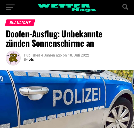
BLAULICHT
Doofen-Ausflug: Unbekannte
zünden Sonnenschirme an
Published
4 Jahren ago
on
18. Juli 2022
By
ots