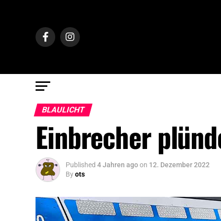
BLAULICHT
Einbrecher plünd
Published
4 Jahren ago
on
12. Dezember 2022
By
ots