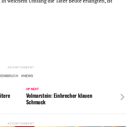
. In welchem Umfang die Täter Beute erlangten, ist
ADVERTISEMENT
EINBRUCH
NEWS
UP NEXT
itere
Volmarstein: Einbrecher klauen
Schmuck
ADVERTISEMENT