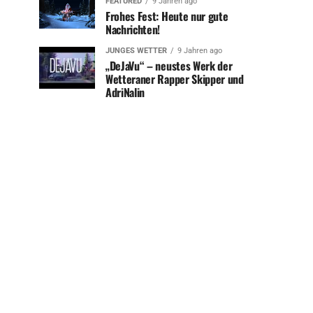
FEATURED
9 Jahren ago
Frohes Fest: Heute nur gute
Nachrichten!
JUNGES WETTER
9 Jahren ago
„DeJaVu“ – neustes Werk der
Wetteraner Rapper Skipper und
AdriNalin