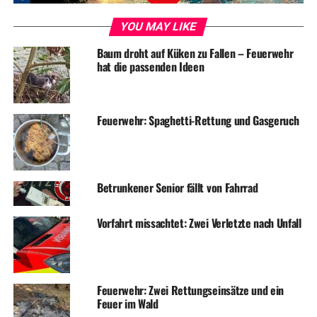
UP NEXT
YOU MAY LIKE
Guten Rutsch und alles Gute für 2023!
Baum droht auf Küken zu Fallen – Feuerwehr
DON'T MISS
hat die passenden Ideen
Einbruch in Einfamilienhaus – Schmuck geklaut
Feuerwehr: Spaghetti-Rettung und Gasgeruch
Betrunkener Senior fällt von Fahrrad
Vorfahrt missachtet: Zwei Verletzte nach Unfall
Feuerwehr: Zwei Rettungseinsätze und ein
Feuer im Wald