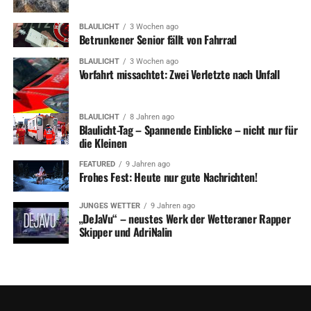
BLAULICHT
3 Wochen ago
Betrunkener Senior fällt von Fahrrad
BLAULICHT
3 Wochen ago
Vorfahrt missachtet: Zwei Verletzte nach Unfall
BLAULICHT
8 Jahren ago
Blaulicht-Tag – Spannende Einblicke – nicht nur für
die Kleinen
FEATURED
9 Jahren ago
Frohes Fest: Heute nur gute Nachrichten!
JUNGES WETTER
9 Jahren ago
„DeJaVu“ – neustes Werk der Wetteraner Rapper
Skipper und AdriNalin