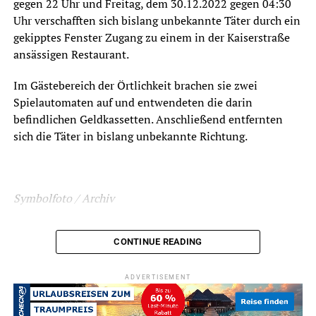
gegen 22 Uhr und Freitag, dem 30.12.2022 gegen 04:30
Uhr verschafften sich bislang unbekannte Täter durch ein
gekipptes Fenster Zugang zu einem in der Kaiserstraße
ansässigen Restaurant.
Im Gästebereich der Örtlichkeit brachen sie zwei
Spielautomaten auf und entwendeten die darin
befindlichen Geldkassetten. Anschließend entfernten
sich die Täter in bislang unbekannte Richtung.
Symbolfoto / Archiv
CONTINUE READING
ADVERTISEMENT
ADVERTISEMENT
RELATED TOPICS:
BLAULICHT
DIEBSTAHL
EINBRUCH
NEWS