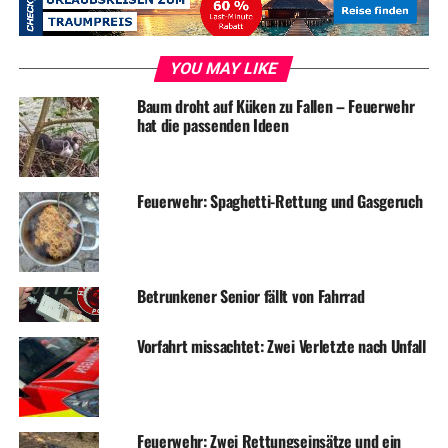
YOU MAY LIKE
RELATED TOPICS:
BLAULICHT
NEWS
Baum droht auf Küken zu Fallen – Feuerwehr
hat die passenden Ideen
UP NEXT
Razzien in Kiosken: Fälschungen, Drogen und Waffen
gefunden
Feuerwehr: Spaghetti-Rettung und Gasgeruch
DON'T MISS
Zwei Glätte-Unfälle mit mehreren Verletzten
Betrunkener Senior fällt von Fahrrad
Vorfahrt missachtet: Zwei Verletzte nach Unfall
Feuerwehr: Zwei Rettungseinsätze und ein