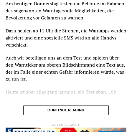
Am heutigen Donnerstag testen die Behörde im Rahmen
des sogenannten Warntages alle Möglichkeiten, die
Bevölkerung vor Gefahren zu warnen.
Dazu heulen ab 11 Uhr die Sirenen, die Warnapps werden
aktiviert und eine spezielle SMS wird an alle Handys
verschickt.
Auch wir beteiligen uns an dem Test und spielen über
den Warnticker am oberen Bildschirmrand eine Text aus,
der im Falle einer echten Gefahr informieren würde, was
zu tun ist.
Heute ist aber alles ganz harmlos, ein Test eben… 🙂
CONTINUE READING
ADVERTISEMENT
ADVERTISEMENT
Symbolfoto / Archiv