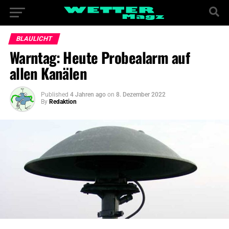
BLAULICHT
Warntag: Heute Probealarm auf
allen Kanälen
Published
4 Jahren ago
on
8. Dezember 2022
By
Redaktion