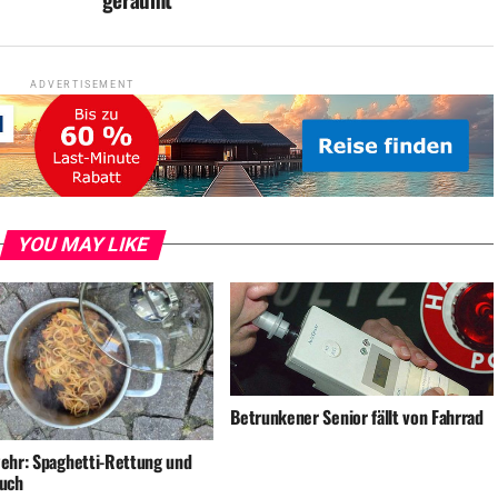
ADVERTISEMENT
YOU MAY LIKE
Betrunkener Senior fällt von Fahrrad
ehr: Spaghetti-Rettung und
uch