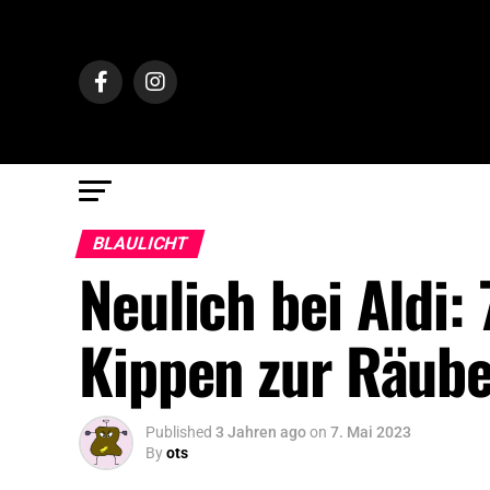
BLAULICHT
Neulich bei Aldi:
Kippen zur Räube
Published
3 Jahren ago
on
7. Mai 2023
By
ots