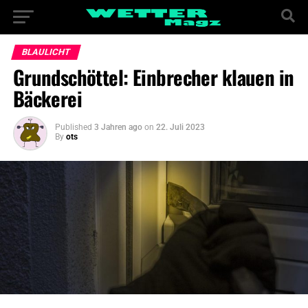
BLAULICHT
Grundschöttel: Einbrecher klauen in
Bäckerei
Published
3 Jahren ago
on
22. Juli 2023
By
ots