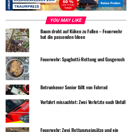
RELATED TOPICS:
BLAULICHT
DIEBSTAHL
EINBRUCH
NEWS
YOU MAY LIKE
UP NEXT
Zwei Verletzte nach Unfall
Baum droht auf Küken zu Fallen – Feuerwehr
hat die passenden Ideen
DON'T MISS
Idioten randalieren erneut auf Spielplatz
Feuerwehr: Spaghetti-Rettung und Gasgeruch
Betrunkener Senior fällt von Fahrrad
Vorfahrt missachtet: Zwei Verletzte nach Unfall
Feuerwehr: Zwei Rettungseinsätze und ein