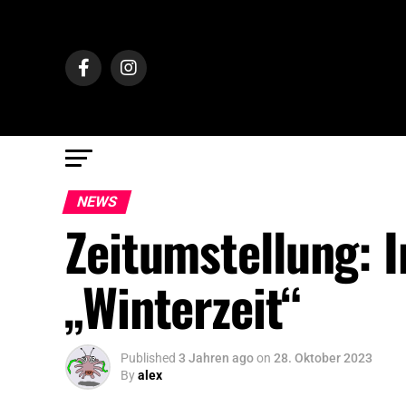
NEWS
Zeitumstellung: I
„Winterzeit“
Published
3 Jahren ago
on
28. Oktober 2023
By
alex