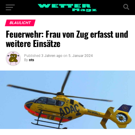
BLAULICHT
Feuerwehr: Frau von Zug erfasst und
weitere Einsätze
Published
3 Jahren ago
on
5. Januar 2024
By
ots