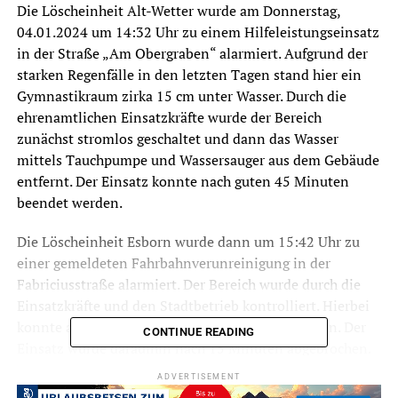
Die Löscheinheit Alt-Wetter wurde am Donnerstag,
04.01.2024 um 14:32 Uhr zu einem Hilfeleistungseinsatz
in der Straße „Am Obergraben“ alarmiert. Aufgrund der
starken Regenfälle in den letzten Tagen stand hier ein
Gymnastikraum zirka 15 cm unter Wasser. Durch die
ehrenamtlichen Einsatzkräfte wurde der Bereich
zunächst stromlos geschaltet und dann das Wasser
mittels Tauchpumpe und Wassersauger aus dem Gebäude
entfernt. Der Einsatz konnte nach guten 45 Minuten
beendet werden.
Die Löscheinheit Esborn wurde dann um 15:42 Uhr zu
einer gemeldeten Fahrbahnverunreinigung in der
Fabriciusstraße alarmiert. Der Bereich wurde durch die
Einsatzkräfte und den Stadtbetrieb kontrolliert. Hierbei
konnte allerdings keine Ölspur festgestellt werden. Der
CONTINUE READING
Einsatz wurde daraufhin nach 15 Minuten abgebrochen.
ADVERTISEMENT
Die Löscheinheiten Volmarstein, Grundschöttel und Alt-