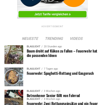
war, um was für eine Zisterne es sich handelte, waren
auch noch die Taucher der Berufsfeuerwehr Witten
alarmiert. Diese konnten dann allerdings die Einsatzfahrt
abbrechen.
ADVERTISEMENT
NEUESTE
TRENDING
VIDEOS
ADVERTISEMENT
BLAULICHT
20 Stunden ago
Symbolfoto / Archiv
Baum droht auf Küken zu Fallen – Feuerwehr hat
die passenden Ideen
BLAULICHT
7 Tagen ago
RELATED TOPICS:
BLAULICHT
FEUERWEHR
NEWS
Feuerwehr: Spaghetti-Rettung und Gasgeruch
UP NEXT
Sperrung Kaiserstraße: Erleichterungen für Anlieger
BLAULICHT
3 Wochen ago
DON'T MISS
Betrunkener Senior fällt von Fahrrad
Feuerwehr: Tod im Bad, Gefahrenbaum und weitere
BLAULICHT
4 Wochen ago
Einsätze
Feuerwehr: Zwei Rettungseinsätze und ein Feuer