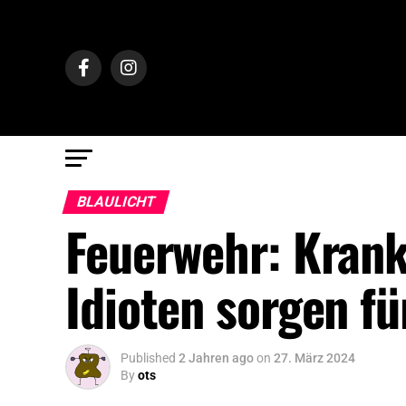
BLAULICHT
Feuerwehr: Krank
Idioten sorgen fü
Published
2 Jahren ago
on
27. März 2024
By
ots