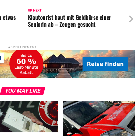
UP NEXT
n etwas
Klautourist haut mit Geldbörse einer
Seniorin ab – Zeugen gesucht
ADVERTISEMENT
YOU MAY LIKE