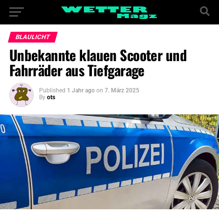
BLAULICHT
Unbekannte klauen Scooter und
Fahrräder aus Tiefgarage
Published
1 Jahr ago
on
7. März 2025
By
ots