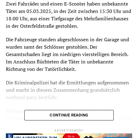
Zwei Fahrräder und einen E-Scooter haben unbekannte
Täter am 05.03.2025, in der Zeit zwischen 15:30 Uhr und
18:00 Uhr, aus einer Tiefgarage des Mehrfamilienhauses
in der Osterfeldstraße gestohlen.
Die Fahrzeuge standen abgeschlossen in der Garage und
wurden samt der Schlösser gestohlen. Der
Gesamtschaden liegt im niedrigen vierstelligen Bereich.
Im Anschluss flüchteten die Täter in unbekannte
Richtung von der Tatörtlichkeit.
Die Kriminalpolizei hat die Ermittlungen aufgenommen
und macht in diesem Zusammenhang grundsätzlich
nochmal ganz deutlich:
Verfügen ihre Fahrräder, Pedelecs, E-Scooter oder
CONTINUE READING
sonstige Geräte über Individualnummern, führen sie eine
Liste dazu. Kommt es zu einem Diebstahl, besteht so die
ADVERTISEMENT
Möglichkeit der Ausschreibung im polizeilichen