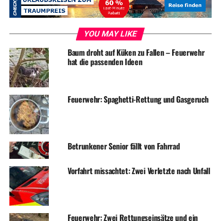
Fahndungssystem.
YOU MAY LIKE
Baum droht auf Küken zu Fallen – Feuerwehr
hat die passenden Ideen
ADVERTISEMENT
Symbolfoto / Archiv
Feuerwehr: Spaghetti-Rettung und Gasgeruch
RELATED TOPICS:
BLAULICHT
DIEBSTAHL
NEWS
UP NEXT
Feuer an Bahnstrecke und weitere Einsätze für die Wehr
Betrunkener Senior fällt von Fahrrad
DON'T MISS
BVB-Fans spenden für Wetteraner Kinderfeuerwehr
Vorfahrt missachtet: Zwei Verletzte nach Unfall
Feuerwehr: Zwei Rettungseinsätze und ein