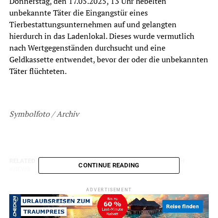
Donnerstag, den 17.05.2025, 13 Uhr hebelten
unbekannte Täter die Eingangstür eines
Tierbestattungsunternehmen auf und gelangten
hierdurch in das Ladenlokal. Dieses wurde vermutlich
nach Wertgegenständen durchsucht und eine
Geldkassette entwendet, bevor der oder die unbekannten
Täter flüchteten.
Symbolfoto / Archiv
RELATED TOPICS:
BLAULICHT
DIEBSTAHL
EINBRUCH
CONTINUE READING
NEWS
UP NEXT
ADVERTISEMENT
Jugendliches Trio bricht bei Bestatter ein – Zeugen gesucht
DON'T MISS