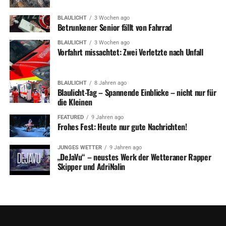
BLAULICHT
3 Wochen ago
Betrunkener Senior fällt von Fahrrad
BLAULICHT
3 Wochen ago
Vorfahrt missachtet: Zwei Verletzte nach Unfall
BLAULICHT
8 Jahren ago
Blaulicht-Tag – Spannende Einblicke – nicht nur für
die Kleinen
FEATURED
9 Jahren ago
Frohes Fest: Heute nur gute Nachrichten!
JUNGES WETTER
9 Jahren ago
„DeJaVu“ – neustes Werk der Wetteraner Rapper
Skipper und AdriNalin