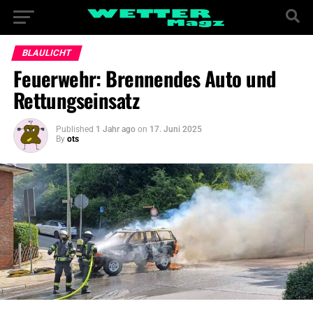
BLAULICHT
Feuerwehr: Brennendes Auto und
Rettungseinsatz
Published
1 Jahr ago
on
17. Juni 2025
By
ots