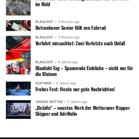
im Wald
BLAULICHT
3 Wochen ago
Betrunkener Senior fällt von Fahrrad
BLAULICHT
3 Wochen ago
Vorfahrt missachtet: Zwei Verletzte nach Unfall
BLAULICHT
8 Jahren ago
Blaulicht-Tag – Spannende Einblicke – nicht nur für
die Kleinen
FEATURED
9 Jahren ago
Frohes Fest: Heute nur gute Nachrichten!
JUNGES WETTER
9 Jahren ago
„DeJaVu“ – neustes Werk der Wetteraner Rapper
Skipper und AdriNalin