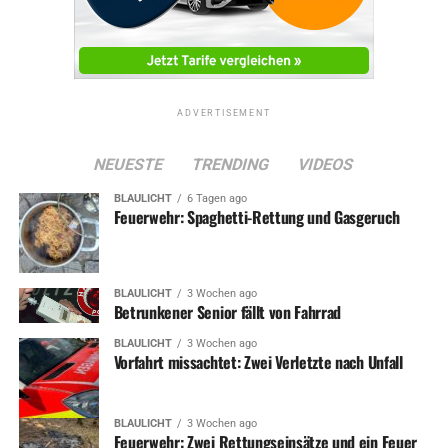
ADVERTISEMENT
NEUESTE
TRENDING
VIDEOS
BLAULICHT
6 Tagen ago
Feuerwehr: Spaghetti-Rettung und Gasgeruch
BLAULICHT
3 Wochen ago
Betrunkener Senior fällt von Fahrrad
BLAULICHT
3 Wochen ago
Vorfahrt missachtet: Zwei Verletzte nach Unfall
BLAULICHT
3 Wochen ago
Feuerwehr: Zwei Rettungseinsätze und ein Feuer