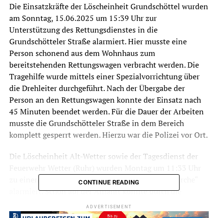
Die Einsatzkräfte der Löscheinheit Grundschöttel wurden
am Sonntag, 15.06.2025 um 15:39 Uhr zur
Unterstützung des Rettungsdienstes in die
Grundschötteler Straße alarmiert. Hier musste eine
Person schonend aus dem Wohnhaus zum
bereitstehenden Rettungswagen verbracht werden. Die
Tragehilfe wurde mittels einer Spezialvorrichtung über
die Drehleiter durchgeführt. Nach der Übergabe der
Person an den Rettungswagen konnte der Einsatz nach
45 Minuten beendet werden. Für die Dauer der Arbeiten
musste die Grundschötteler Straße in dem Bereich
komplett gesperrt werden. Hierzu war die Polizei vor Ort.
Die Löscheinheit Alt-Wetter sowie der Tagesdienst der
Feuerwehr Wetter (Ruhr) wurden Montag um 11:33 Uhr
zu einem Fahrzeugbrand in der Straße „An der Kirche“
CONTINUE READING
alarmiert. Schon auf der Anfahrt konnte durch die
Einsatzkräfte eine schwarze Rauchwolke wahrgenommen
ADVERTISEMENT
werden. Beim Eintreffen der Feuerwehr brannte ein