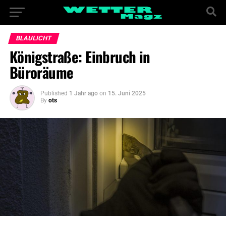
BLAULICHT
Königstraße: Einbruch in
Büroräume
Published
1 Jahr ago
on
15. Juni 2025
By
ots