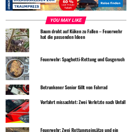
Feuerwehr: Brennendes Auto und Rettungseinsatz
DON'T MISS
Feuerwehr: Brennende Mülltonne und weitere Einsätze
YOU MAY LIKE
Baum droht auf Küken zu Fallen – Feuerwehr
hat die passenden Ideen
Feuerwehr: Spaghetti-Rettung und Gasgeruch
Betrunkener Senior fällt von Fahrrad
Vorfahrt missachtet: Zwei Verletzte nach Unfall
Feuerwehr: Zwei Rettungseinsätze und ein