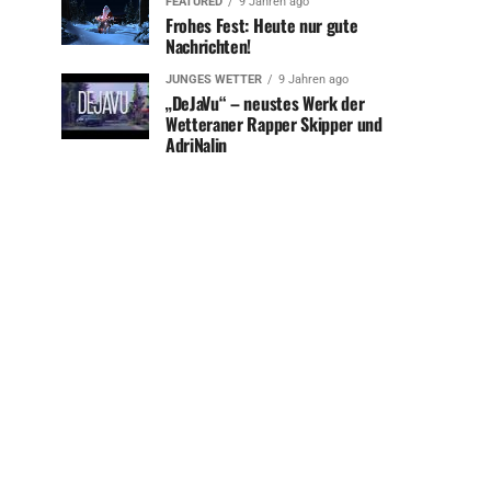
FEATURED
9 Jahren ago
Frohes Fest: Heute nur gute
Nachrichten!
JUNGES WETTER
9 Jahren ago
„DeJaVu“ – neustes Werk der
Wetteraner Rapper Skipper und
AdriNalin