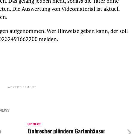
en. Das gelang jedoch nicht, sodass die Täter ohne
ten. Die Auswertung von Videomaterial ist aktuell
gen.
ungen aufgenommen. Wer Hinweise geben kann, der soll
Nr. 0232491662200 melden.
ADVERTISEMENT
NEWS
UP NEXT
m
Einbrecher plündern Gartenhäuser