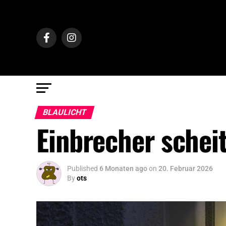
BLAULICHT
Einbrecher schei
Published
6 Monaten ago
on
20. Februar 2026
By
ots