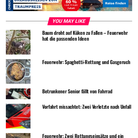
RELATED TOPICS:
BLAULICHT
EINBRUCH
NEWS
YOU MAY LIKE
UP NEXT
Einbrecher scheitern an Fenster
Baum droht auf Küken zu Fallen – Feuerwehr
hat die passenden Ideen
DON'T MISS
Betrunken vom Mofa gefallen und schwer verletzt
Feuerwehr: Spaghetti-Rettung und Gasgeruch
Betrunkener Senior fällt von Fahrrad
Vorfahrt missachtet: Zwei Verletzte nach Unfall
Feuerwehr: Zwei Rettungseinsätze und ein