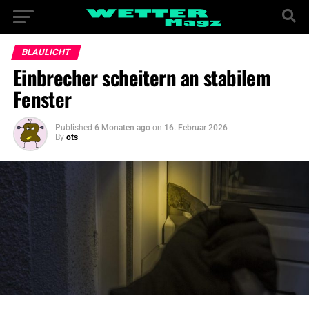
BLAULICHT
Einbrecher scheitern an stabilem
Fenster
Published
6 Monaten ago
on
16. Februar 2026
By
ots