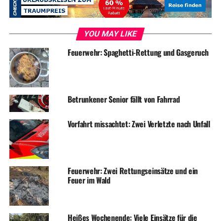
YOU MAY LIKE
ADVERTISEMENT
RELATED TOPICS:
BLAULICHT
EINBRUCH
NEWS
Feuerwehr: Spaghetti-Rettung und Gasgeruch
UP NEXT
Seniorin gibt Betrügern Bankkarte mit PIN
DON'T MISS
Betrunkener Senior fällt von Fahrrad
Feuerwehr zieht Bilanz nach Großbrand in Industiebetrieb
Vorfahrt missachtet: Zwei Verletzte nach Unfall
Feuerwehr: Zwei Rettungseinsätze und ein
Feuer im Wald
Heißes Wochenende: Viele Einsätze für die