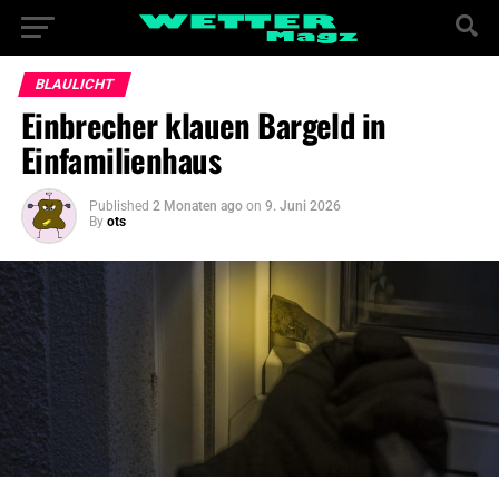
BLAULICHT
Einbrecher klauen Bargeld in
Einfamilienhaus
Published
2 Monaten ago
on
9. Juni 2026
By
ots