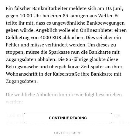
Ein falscher Bankmitarbeiter meldete sich am 10. Juni,
gegen 10:00 Uhr bei einer 83-jährigen aus Wetter. Er
teilte ihr mit, dass es ungewöhnliche Bankbewegungen
geben würde. Angeblich wolle ein Onlineanbieter einen
Geldbetrag von 4000 EUR abbuchen. Dies sei aber ein
Fehler und müsse verhindert werden. Um dieses zu
stoppen, müsse die Sparkasse nun die Bankkarte mit
Zugangsdaten abholen. Die 83-jährige glaubte diese
Betrugsmasche und übergab kurze Zeit später an ihrer
Wohnanschrift in der Kaiserstraße ihre Bankkarte mit
Zugangsdaten.
Die weibliche Abholerin konnte wie folgt beschrieben
werden:
1,60 m bis 1,70 m groß, dunkelblonde, schulterlange.
CONTINUE READING
glatte Haare, helle Haut. Bekleidet war sie mit einer Bluse
und einer Strickjacke in grauer Farbe. Zusätzlich trug sie
ADVERTISEMENT