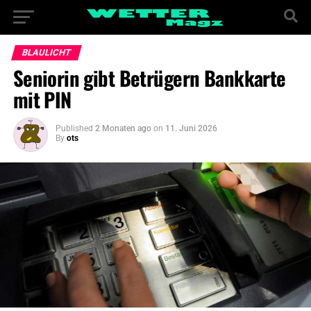
BLAULICHT
Seniorin gibt Betrügern Bankkarte
mit PIN
Published
2 Monaten ago
on
11. Juni 2026
By
ots