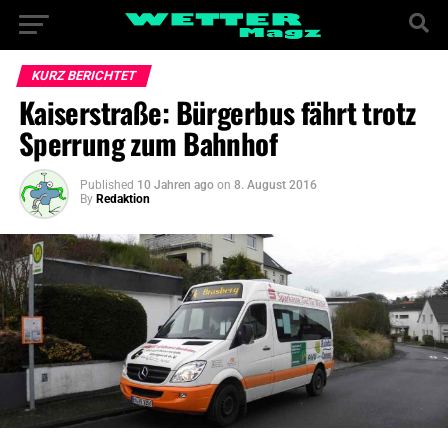
KURZ BERICHTET
Kaiserstraße: Bürgerbus fährt trotz
Sperrung zum Bahnhof
Published
10 Jahren ago
on
8. August 2016
By
Redaktion