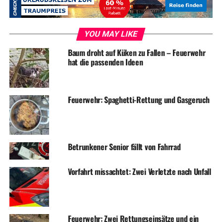
Daher fährt der Bürgerbus vom Harkortberg kommend ab
Ende Bergstraße noch einmal die Königstraße hoch und
YOU MAY LIKE
über die Wilhelmstraße, Kaiserstraße ins Schöntal. Über
den ALDI-Parkplatz folgt der Bürgerbus dann der
Baum droht auf Küken zu Fallen – Feuerwehr
hat die passenden Ideen
Wasserstraße in die Ruhrstraße. Dort wird an der
Haltestelle der VER ein Aus- und Einstieg möglich sein.
Der Bus fährt dann über die Ruhrstraße die obere
Feuerwehr: Spaghetti-Rettung und Gasgeruch
Kaiserstraße bis zur Wilhelmstraße. Die Haltestelle
„Bürgerhaus“ wird eingebunden. Von der Wilhelmstraße
geht es die Königstraße hinab zum Bahnhof.
Betrunkener Senior fällt von Fahrrad
ADVERTISEMENT
Vorfahrt missachtet: Zwei Verletzte nach Unfall
Die Fahrtroute der Linie 1 wird im Vor- und
Nachmittagsbetrieb so befahren. Die Linie 2 ändert sich
nur unwesentlich. Die Linie 3 ist nicht betroffen. Die
Haltestelle der Linie 1 Waldstadion“ und „LIDL“ (Linie 3
Feuerwehr: Zwei Rettungseinsätze und ein