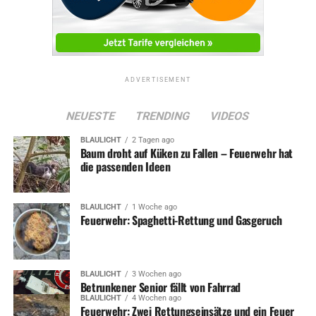
VERKEHR
UP NEXT
Kanalerneuerung Im Ostholz
DON'T MISS
ADVERTISEMENT
Baumfällungen: Sperrungen in Köhler- und Kaiserstraße
NEUESTE
TRENDING
VIDEOS
BLAULICHT
2 Tagen ago
Baum droht auf Küken zu Fallen – Feuerwehr hat
die passenden Ideen
BLAULICHT
1 Woche ago
Feuerwehr: Spaghetti-Rettung und Gasgeruch
BLAULICHT
3 Wochen ago
Betrunkener Senior fällt von Fahrrad
BLAULICHT
4 Wochen ago
Feuerwehr: Zwei Rettungseinsätze und ein Feuer