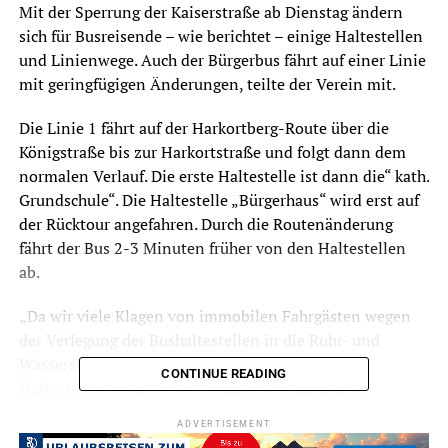
Mit der Sperrung der Kaiserstraße ab Dienstag ändern
sich für Busreisende – wie berichtet – einige Haltestellen
und Linienwege. Auch der Bürgerbus fährt auf einer Linie
mit geringfügigen Änderungen, teilte der Verein mit.
Die Linie 1 fährt auf der Harkortberg-Route über die
Königstraße bis zur Harkortstraße und folgt dann dem
normalen Verlauf. Die erste Haltestelle ist dann die“ kath.
Grundschule“. Die Haltestelle „Bürgerhaus“ wird erst auf
der Rücktour angefahren. Durch die Routenänderung
fährt der Bus 2-3 Minuten früher von den Haltestellen
ab.
„Da wir viele Klagen von immobilen Fahrgästen wegen
der Verlegung der Bushaltestellen in die Ruhr- und
Wasserstraße erhalten haben, werden wir diese
CONTINUE READING
Haltestellen während der Bauarbeiten zusätzlich
anfahren“ verspricht Gerd Michaelis vom Bürgerbus-
ADVERTISEMENT
Verein.