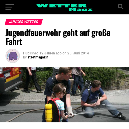
JUNGES WETTER
Jugendfeuerwehr geht auf große
Fahrt
Published
12 Jahren ago
on
25. Juni 2014
By
stadtmagazin