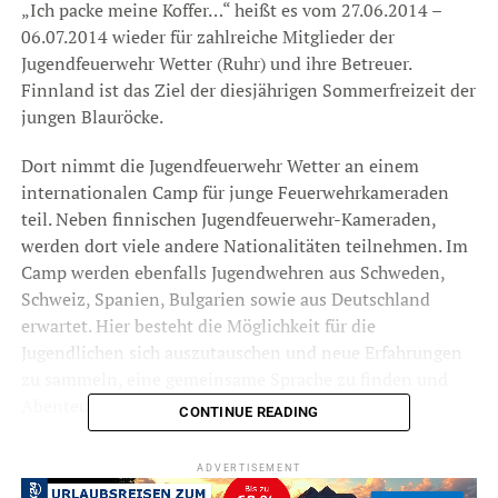
„Ich packe meine Koffer…“ heißt es vom 27.06.2014 –
06.07.2014 wieder für zahlreiche Mitglieder der
Jugendfeuerwehr Wetter (Ruhr) und ihre Betreuer.
Finnland ist das Ziel der diesjährigen Sommerfreizeit der
jungen Blauröcke.
Dort nimmt die Jugendfeuerwehr Wetter an einem
internationalen Camp für junge Feuerwehrkameraden
teil. Neben finnischen Jugendfeuerwehr-Kameraden,
werden dort viele andere Nationalitäten teilnehmen. Im
Camp werden ebenfalls Jugendwehren aus Schweden,
Schweiz, Spanien, Bulgarien sowie aus Deutschland
erwartet. Hier besteht die Möglichkeit für die
Jugendlichen sich auszutauschen und neue Erfahrungen
zu sammeln, eine gemeinsame Sprache zu finden und
Abenteuer zusammen zu erleben.
CONTINUE READING
Die Jugendfeuerwehr Wetter (Ruhr) kooperiert seit 2011
ADVERTISEMENT
mit finnischen Jugendfeuerwehren um ihren Mitgliedern