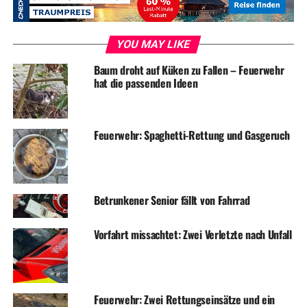
einen internationalen Jugendaustausch zu ermöglichen.
Zahlreise Besuche, Jugendleiterseminare organisiert
durch die Deutsche Jugendfeuerwehr und der Besuch der
YOU MAY LIKE
finnischen Jugendfeuerwehr Karjala im letzten Sommer
Baum droht auf Küken zu Fallen – Feuerwehr
gingen der diesjährigen Sommerfreizeit voraus.
hat die passenden Ideen
Archivbild
Feuerwehr: Spaghetti-Rettung und Gasgeruch
RELATED TOPICS:
JUGENDARBEIT
NEWS
UP NEXT
Wetter hat einen neuen Stadtrat
Betrunkener Senior fällt von Fahrrad
DON'T MISS
Wetteraner Schülerin ist Landes-Beste in „englisch“
Vorfahrt missachtet: Zwei Verletzte nach Unfall
Feuerwehr: Zwei Rettungseinsätze und ein