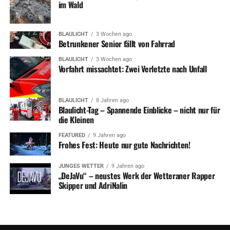
im Wald
BLAULICHT
3 Wochen ago
Betrunkener Senior fällt von Fahrrad
BLAULICHT
3 Wochen ago
Vorfahrt missachtet: Zwei Verletzte nach Unfall
BLAULICHT
8 Jahren ago
Blaulicht-Tag – Spannende Einblicke – nicht nur für
die Kleinen
FEATURED
9 Jahren ago
Frohes Fest: Heute nur gute Nachrichten!
JUNGES WETTER
9 Jahren ago
„DeJaVu“ – neustes Werk der Wetteraner Rapper
Skipper und AdriNalin