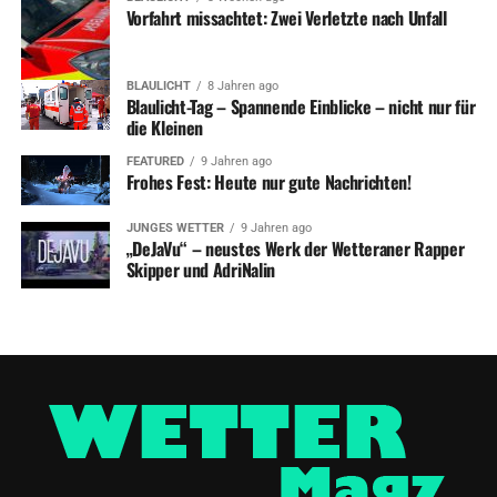
Vorfahrt missachtet: Zwei Verletzte nach Unfall
BLAULICHT
8 Jahren ago
Blaulicht-Tag – Spannende Einblicke – nicht nur für
die Kleinen
FEATURED
9 Jahren ago
Frohes Fest: Heute nur gute Nachrichten!
JUNGES WETTER
9 Jahren ago
„DeJaVu“ – neustes Werk der Wetteraner Rapper
Skipper und AdriNalin