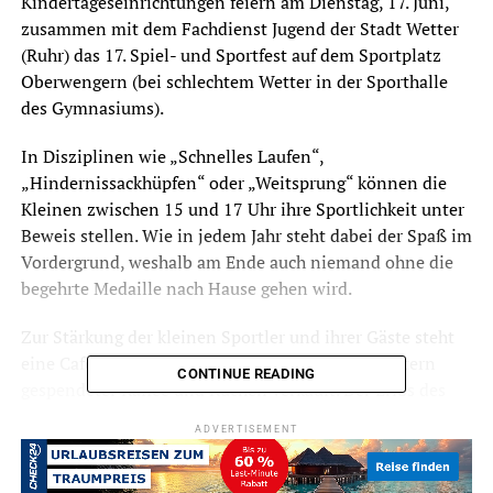
Kindertageseinrichtungen feiern am Dienstag, 17. Juni,
zusammen mit dem Fachdienst Jugend der Stadt Wetter
(Ruhr) das 17. Spiel- und Sportfest auf dem Sportplatz
Oberwengern (bei schlechtem Wetter in der Sporthalle
des Gymnasiums).
In Disziplinen wie „Schnelles Laufen“,
„Hindernissackhüpfen“ oder „Weitsprung“ können die
Kleinen zwischen 15 und 17 Uhr ihre Sportlichkeit unter
Beweis stellen. Wie in jedem Jahr steht dabei der Spaß im
Vordergrund, weshalb am Ende auch niemand ohne die
begehrte Medaille nach Hause gehen wird.
Zur Stärkung der kleinen Sportler und ihrer Gäste steht
eine Caféteria zur Verfügung. Hier werden von Eltern
CONTINUE READING
gespendeter Kaffee und Kuchen verkauft. Der Erlös des
Verkaufs kommt auch in diesem Jahr wieder dem
ADVERTISEMENT
Frauenhaus EN und dem Kinderhospizdienst Ruhrgebiet
e.V. zugute.