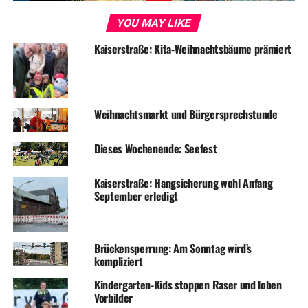
RELATED TOPICS:
JUGENDARBEIT
KINDER
TERMINE
YOU MAY LIKE
Kaiserstraße: Kita-Weihnachtsbäume prämiert
UP NEXT
„Sommervorspiel“ der Musikschule
DON'T MISS
Start für „Sonntags am See“
Weihnachtsmarkt und Bürgersprechstunde
Dieses Wochenende: Seefest
Kaiserstraße: Hangsicherung wohl Anfang
September erledigt
Brückensperrung: Am Sonntag wird’s
kompliziert
Kindergarten-Kids stoppen Raser und loben
Vorbilder