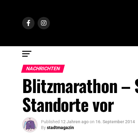
NACHRICHTEN
Blitzmarathon – 
Standorte vor
Published
12 Jahren ago
on
16. September 2014
By
stadtmagazin