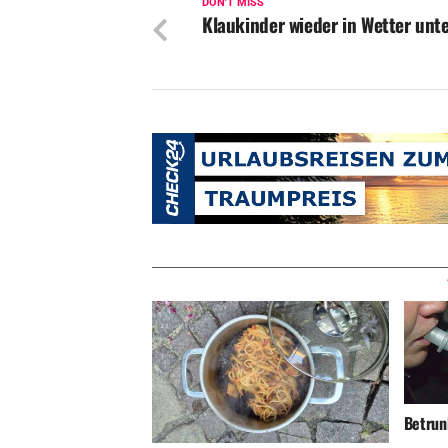
DON'T MISS
Klaukinder wieder in Wetter unt
Betrunk