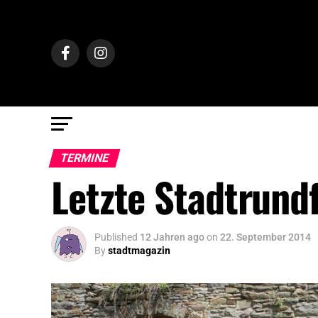
TERMINE
Letzte Stadtrundf
Published
12 Jahren ago
on
22. September 2014
By
stadtmagazin