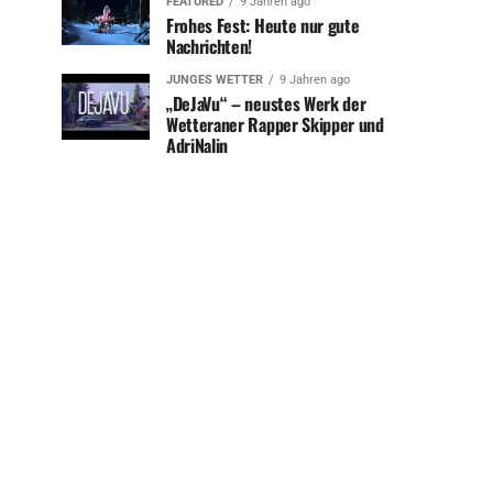
FEATURED
9 Jahren ago
Frohes Fest: Heute nur gute
Nachrichten!
JUNGES WETTER
9 Jahren ago
„DeJaVu“ – neustes Werk der
Wetteraner Rapper Skipper und
AdriNalin