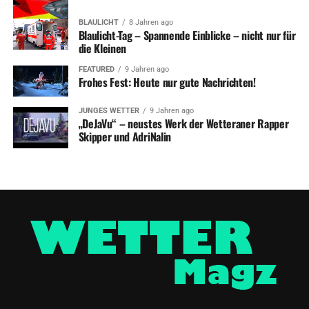
BLAULICHT
8 Jahren ago
Blaulicht-Tag – Spannende Einblicke – nicht nur für
die Kleinen
FEATURED
9 Jahren ago
Frohes Fest: Heute nur gute Nachrichten!
JUNGES WETTER
9 Jahren ago
„DeJaVu“ – neustes Werk der Wetteraner Rapper
Skipper und AdriNalin