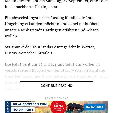
Mal in diesem Jahr am Samstag, 27. September, eine Tour
ins benachbarte Hattingen an.
Ein abwechslungsreicher Ausflug für alle, die Ihre
Umgebung erkunden möchten und dabei mehr über
unsere Nachbarstadt Hattingen erfahren und wissen
wollen.
Startpunkt der Tour ist das Amtsgericht in Wetter,
Gustav-Vorsteher-Straße 1.
Die Fahrt geht um 14 Uhr los und führt uns vorbei an
verschiedenen Bauwerken der Stadt Wetter in Richtung
Haus Kemnade, hier ist der erste Zwischenstopp der Tour.
Anschließend geht es über Blankenstein, zweiter
CONTINUE READING
Haltepunkt, nach Hattingen. Stadtführer Ralf Lehnert
informiert unterwegs über die Gebäude und
ADVERTISEMENT
Sehenswürdigkeiten am „Wegesrand“.
Angekommen in Hattingen schließt sich eine etwa 60-