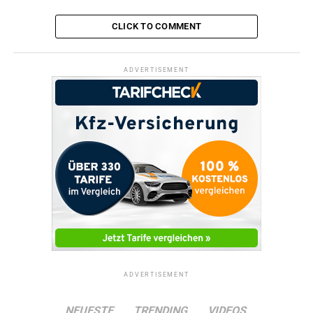
Foto: Ulrich Kestler, Stadt Hattingen
CLICK TO COMMENT
ADVERTISEMENT
ADVERTISEMENT
RELATED TOPICS:
STADTRUNDFAHRT
TERMINE
UP NEXT
Tag der offenen Tür an der Städt. kath. St. Rafael
Grundschule
DON'T MISS
Letzte Stadtrundfahrt in diesem Jahr
ADVERTISEMENT
NEUESTE
TRENDING
VIDEOS