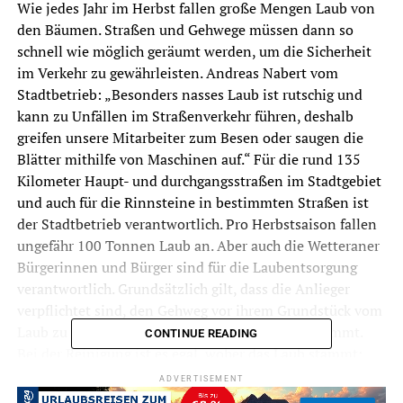
Wie jedes Jahr im Herbst fallen große Mengen Laub von
den Bäumen. Straßen und Gehwege müssen dann so
schnell wie möglich geräumt werden, um die Sicherheit
im Verkehr zu gewährleisten. Andreas Nabert vom
Stadtbetrieb: „Besonders nasses Laub ist rutschig und
kann zu Unfällen im Straßenverkehr führen, deshalb
greifen unsere Mitarbeiter zum Besen oder saugen die
Blätter mithilfe von Maschinen auf.“ Für die rund 135
Kilometer Haupt- und durchgangsstraßen im Stadtgebiet
und auch für die Rinnsteine in bestimmten Straßen ist
der Stadtbetrieb verantwortlich. Pro Herbstsaison fallen
ungefähr 100 Tonnen Laub an. Aber auch die Wetteraner
Bürgerinnen und Bürger sind für die Laubentsorgung
verantwortlich. Grundsätzlich gilt, dass die Anlieger
verpflichtet sind, den Gehweg vor ihrem Grundstück vom
Laub zu befreien, damit keine Unfallgefahr aufkommt.
CONTINUE READING
Bei der Reinigung ist es egal, woher das Laub stammt:
Auch Blätter, die von städtischen Bäumen auf den
ADVERTISEMENT
Gehweg fallen, müssen die Verantwortlichen sammeln.