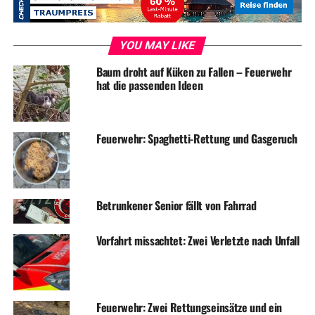
Zu beachten ist, dass Laub nicht in die Rinnsteine gefegt
werden darf und sich die Zuständigkeit für die Reinigung
der Rinnsteine im letzten Jahr in einigen Straßen
YOU MAY LIKE
geändert hat. Auskunft gibt das Servicebüro des
Baum droht auf Küken zu Fallen – Feuerwehr
Stadtbetriebes unter Tel. 840-600 oder die
hat die passenden Ideen
Straßenreinigungssatzung unter
www.stadtbetrieb-
wetter.de
Feuerwehr: Spaghetti-Rettung und Gasgeruch
Auch in diesen Straßen sind seit Oktober 2013 die
Anlieger für die Reinigung der Rinnsteine
verantwortlich:
Betrunkener Senior fällt von Fahrrad
Alt-Wetter:
Bergstraße, Bismarckstraße, Bruchstraße, Gartenstraße,
Vorfahrt missachtet: Zwei Verletzte nach Unfall
Gustav-Vorsteher-Straße, Heinrich-Kamp-Straße,
Karlstraße, Mühlenfeldstraße, Rathenaustraße,
Ringstraße teilweise („kleiner Ring“), Steinstraße,
Feuerwehr: Zwei Rettungseinsätze und ein
Wilhelmstraße