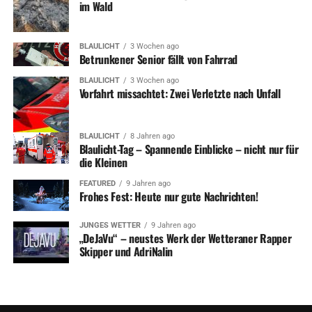
im Wald
BLAULICHT
3 Wochen ago
Betrunkener Senior fällt von Fahrrad
BLAULICHT
3 Wochen ago
Vorfahrt missachtet: Zwei Verletzte nach Unfall
BLAULICHT
8 Jahren ago
Blaulicht-Tag – Spannende Einblicke – nicht nur für
die Kleinen
FEATURED
9 Jahren ago
Frohes Fest: Heute nur gute Nachrichten!
JUNGES WETTER
9 Jahren ago
„DeJaVu“ – neustes Werk der Wetteraner Rapper
Skipper und AdriNalin