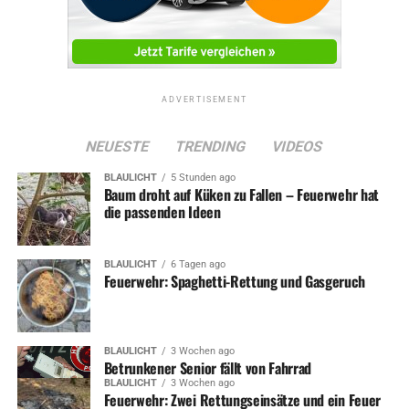
Symbolfoto
ADVERTISEMENT
ADVERTISEMENT
NEUESTE
TRENDING
VIDEOS
RELATED TOPICS:
NEWS
STADTBETRIEB
BLAULICHT
5 Stunden ago
STADTVERWALTUNG
Baum droht auf Küken zu Fallen – Feuerwehr hat
die passenden Ideen
UP NEXT
Betrunkener übersieht Moped – 16-jähriger schwer verletzt
DON'T MISS
BLAULICHT
6 Tagen ago
Einkaufszentrum-Eröffnung in Hagen abgesagt
Feuerwehr: Spaghetti-Rettung und Gasgeruch
BLAULICHT
3 Wochen ago
Betrunkener Senior fällt von Fahrrad
BLAULICHT
3 Wochen ago
Feuerwehr: Zwei Rettungseinsätze und ein Feuer