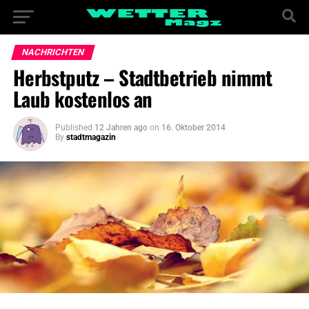
NACHRICHTEN
Herbstputz – Stadtbetrieb nimmt
Laub kostenlos an
Published
12 Jahren ago
on
16. Oktober 2014
By
stadtmagazin