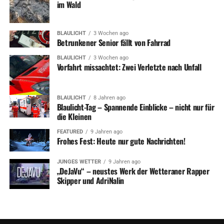
im Wald
BLAULICHT
3 Wochen ago
Betrunkener Senior fällt von Fahrrad
BLAULICHT
3 Wochen ago
Vorfahrt missachtet: Zwei Verletzte nach Unfall
BLAULICHT
8 Jahren ago
Blaulicht-Tag – Spannende Einblicke – nicht nur für
die Kleinen
FEATURED
9 Jahren ago
ADVERTISEMENT
Frohes Fest: Heute nur gute Nachrichten!
RELATED TOPICS:
NEWS
UNTERHALTUNG
JUNGES WETTER
9 Jahren ago
„DeJaVu“ – neustes Werk der Wetteraner Rapper
UP NEXT
Herbstwanderung der Kinderwagenkarawane
Skipper und AdriNalin
DON'T MISS
„Shopping-Tourist“ flüchtet