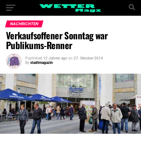
NACHRICHTEN
Verkaufsoffener Sonntag war
Publikums-Renner
Published
12 Jahren ago
on
27. Oktober 2014
By
stadtmagazin