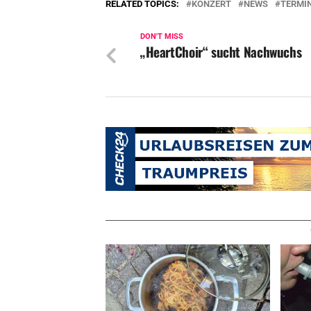
RELATED TOPICS:
KONZERT
NEWS
TERMI
DON'T MISS
„HeartChoir“ sucht Nachwuchs