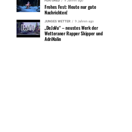
FEATURED
9 Jahren ago
Frohes Fest: Heute nur gute
Nachrichten!
JUNGES WETTER
9 Jahren ago
„DeJaVu“ – neustes Werk der
Wetteraner Rapper Skipper und
AdriNalin