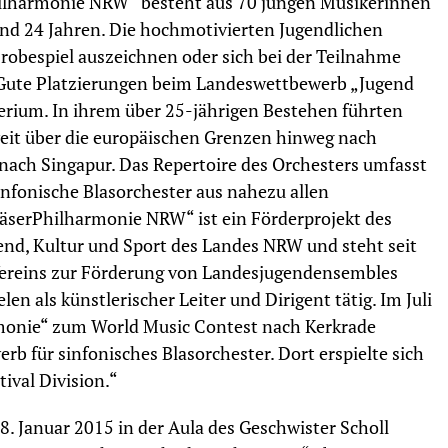
ilharmonie NRW“ besteht aus 70 jungen Musikerinnen
nd 24 Jahren. Die hochmotivierten Jugendlichen
robespiel auszeichnen oder sich bei der Teilnahme
Gute Platzierungen beim Landeswettbewerb „Jugend
terium. In ihrem über 25-jährigen Bestehen führten
eit über die europäischen Grenzen hinweg nach
nach Singapur. Das Repertoire des Orchesters umfasst
sinfonische Blasorchester aus nahezu allen
äserPhilharmonie NRW“ ist ein Förderprojekt des
gend, Kultur und Sport des Landes NRW und steht seit
 Vereins zur Förderung von Landesjugendensembles
en als künstlerischer Leiter und Dirigent tätig. Im Juli
monie“ zum World Music Contest nach Kerkrade
b für sinfonisches Blasorchester. Dort erspielte sich
tival Division.“
8. Januar 2015 in der Aula des Geschwister Scholl