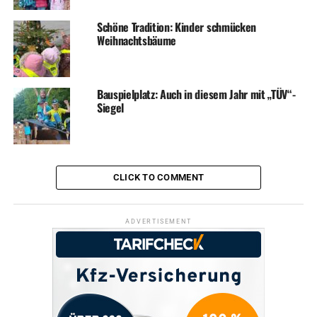
Oberwengerner Straße 170, erhält jedes teilnehmende
Schöne Tradition: Kinder schmücken
Kind eine Urkunde und eine Medaille. Die schnellsten
Weihnachtsbäume
Grundschüler werden dann ab 10 Uhr ermittelt.
Bauspielplatz: Auch in diesem Jahr mit „TÜV“-
Siegel
CLICK TO COMMENT
ADVERTISEMENT