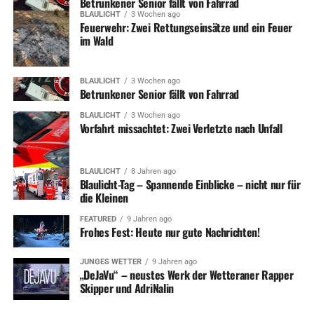
Betrunkener Senior fällt von Fahrrad
BLAULICHT
3 Wochen ago
Feuerwehr: Zwei Rettungseinsätze und ein Feuer
im Wald
BLAULICHT
3 Wochen ago
Betrunkener Senior fällt von Fahrrad
BLAULICHT
3 Wochen ago
Vorfahrt missachtet: Zwei Verletzte nach Unfall
BLAULICHT
8 Jahren ago
Blaulicht-Tag – Spannende Einblicke – nicht nur für
die Kleinen
FEATURED
9 Jahren ago
Frohes Fest: Heute nur gute Nachrichten!
JUNGES WETTER
9 Jahren ago
„DeJaVu“ – neustes Werk der Wetteraner Rapper
Skipper und AdriNalin
ADVERTISEMENT