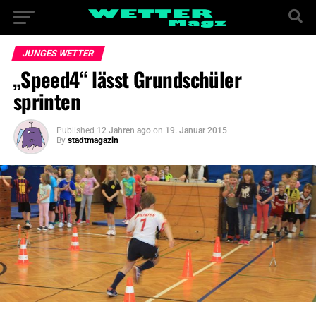
JUNGES WETTER
„Speed4“ lässt Grundschüler
sprinten
Published
12 Jahren ago
on
19. Januar 2015
By
stadtmagazin