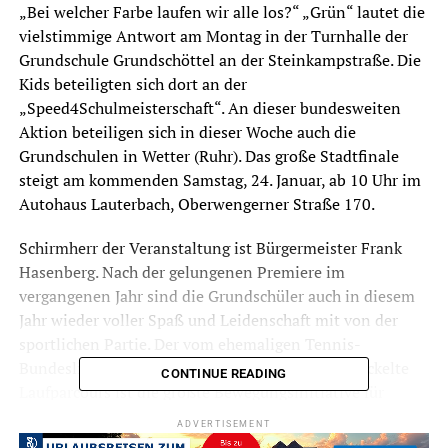
„Bei welcher Farbe laufen wir alle los?“ „Grün“ lautet die
vielstimmige Antwort am Montag in der Turnhalle der
Grundschule Grundschöttel an der Steinkampstraße. Die
Kids beteiligten sich dort an der
„Speed4Schulmeisterschaft“. An dieser bundesweiten
Aktion beteiligen sich in dieser Woche auch die
Grundschulen in Wetter (Ruhr). Das große Stadtfinale
steigt am kommenden Samstag, 24. Januar, ab 10 Uhr im
Autohaus Lauterbach, Oberwengerner Straße 170.
Schirmherr der Veranstaltung ist Bürgermeister Frank
Hasenberg. Nach der gelungenen Premiere im
vergangenen Jahr sind die Grundschüler auch in diesem
Jahr wieder voller Spaß und Leidenschaft mit von der
sportlichen Partie. Der vom ehemaligen Tennis-
Bundesliga Profi Wolfgang Alexander Paes entwickelte
CONTINUE READING
Laufparcours ist die größte Bewegungsinitiative für
Grundschüler in Deutschland. Im Jahr 2014 nahmen
ADVERTISEMENT
insgesamt 500.000 Mädchen und Jungen an diesem