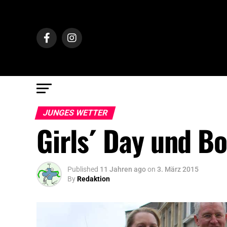
JUNGES WETTER
Girls´ Day und Bo
Published
11 Jahren ago
on
3. März 2015
By
Redaktion