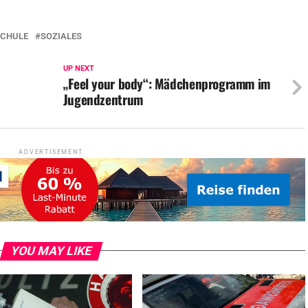
SCHULE
SOZIALES
UP NEXT
„Feel your body“: Mädchenprogramm im
Jugendzentrum
ADVERTISEMENT
YOU MAY LIKE