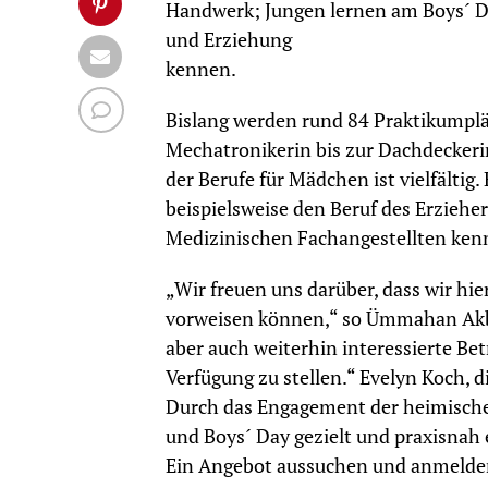
Handwerk; Jungen lernen am Boys´ Da
und Erziehung
kennen.
Bislang werden rund 84 Praktikumplä
Mechatronikerin bis zur Dachdeckerin
der Berufe für Mädchen ist vielfältig
beispielsweise den Beruf des Erziehe
Medizinischen Fachangestellten ken
„Wir freuen uns darüber, dass wir hie
vorweisen können,“ so Ümmahan Akbulu
aber auch weiterhin interessierte Bet
Verfügung zu stellen.“ Evelyn Koch, d
Durch das Engagement der heimische
und Boys´ Day gezielt und praxisnah e
Ein Angebot aussuchen und anmelden,