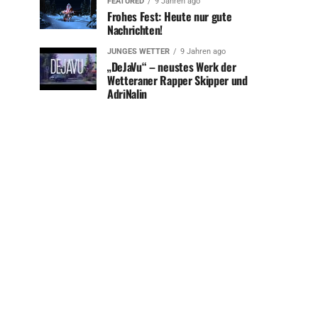
FEATURED
9 Jahren ago
Frohes Fest: Heute nur gute
Nachrichten!
JUNGES WETTER
9 Jahren ago
„DeJaVu“ – neustes Werk der
Wetteraner Rapper Skipper und
AdriNalin