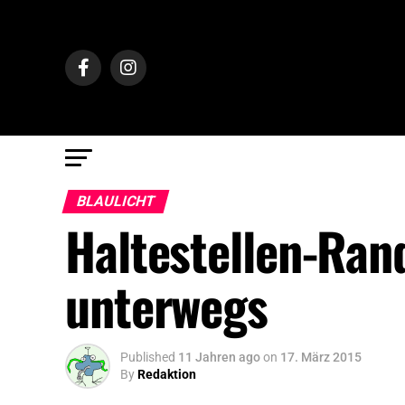
BLAULICHT
Haltestellen-Ran
unterwegs
Published
11 Jahren ago
on
17. März 2015
By
Redaktion