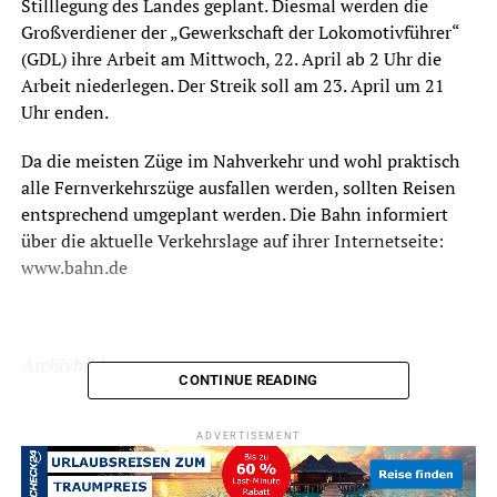
Stilllegung des Landes geplant. Diesmal werden die
Großverdiener der „Gewerkschaft der Lokomotivführer“
(GDL) ihre Arbeit am Mittwoch, 22. April ab 2 Uhr die
Arbeit niederlegen. Der Streik soll am 23. April um 21
Uhr enden.
Da die meisten Züge im Nahverkehr und wohl praktisch
alle Fernverkehrszüge ausfallen werden, sollten Reisen
entsprechend umgeplant werden. Die Bahn informiert
über die aktuelle Verkehrslage auf ihrer Internetseite:
www.bahn.de
Archivbild
CONTINUE READING
RELATED TOPICS:
BAHN
NEWS
VERKEHR
ADVERTISEMENT
UP NEXT
Cafe „Friedrich am See“ eröffnet im Mai