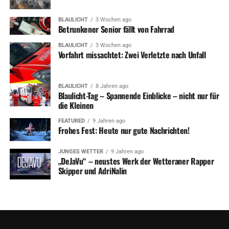
BLAULICHT
3 Wochen ago
Betrunkener Senior fällt von Fahrrad
BLAULICHT
3 Wochen ago
Vorfahrt missachtet: Zwei Verletzte nach Unfall
BLAULICHT
8 Jahren ago
Blaulicht-Tag – Spannende Einblicke – nicht nur für
die Kleinen
FEATURED
9 Jahren ago
Frohes Fest: Heute nur gute Nachrichten!
JUNGES WETTER
9 Jahren ago
„DeJaVu“ – neustes Werk der Wetteraner Rapper
Skipper und AdriNalin