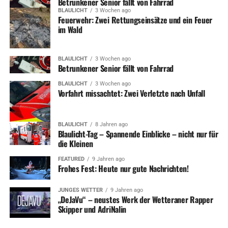
Betrunkener Senior fällt von Fahrrad
BLAULICHT
3 Wochen ago
Feuerwehr: Zwei Rettungseinsätze und ein Feuer
im Wald
BLAULICHT
3 Wochen ago
Betrunkener Senior fällt von Fahrrad
BLAULICHT
3 Wochen ago
Vorfahrt missachtet: Zwei Verletzte nach Unfall
BLAULICHT
8 Jahren ago
Blaulicht-Tag – Spannende Einblicke – nicht nur für
die Kleinen
FEATURED
9 Jahren ago
Frohes Fest: Heute nur gute Nachrichten!
JUNGES WETTER
9 Jahren ago
„DeJaVu“ – neustes Werk der Wetteraner Rapper
Skipper und AdriNalin