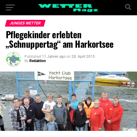
JUNGES WETTER
Pflegekinder erlebten
„Schnuppertag“ am Harkortsee
Published
11 Jahren ago
on
28. April 2015
By
Redaktion