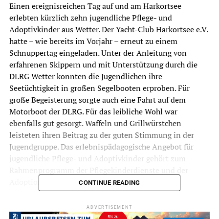
Einen ereignisreichen Tag auf und am Harkortsee
erlebten kürzlich zehn jugendliche Pflege- und
Adoptivkinder aus Wetter. Der Yacht-Club Harkortsee e.V.
hatte – wie bereits im Vorjahr – erneut zu einem
Schnuppertag eingeladen. Unter der Anleitung von
erfahrenen Skippern und mit Unterstützung durch die
DLRG Wetter konnten die Jugendlichen ihre
Seetüchtigkeit in großen Segelbooten erproben. Für
große Begeisterung sorgte auch eine Fahrt auf dem
Motorboot der DLRG. Für das leibliche Wohl war
ebenfalls gut gesorgt. Waffeln und Grillwürstchen
leisteten ihren Beitrag zu der guten Stimmung in der
Jugendgruppe. Das erlebnispädagogische Angebot für
jugendliche Pflege- und Adoptivkinder gehört zum
Rahmenprogramm der Pflegekinderdienste und der
Adoptionsvermittlungsstelle.
CONTINUE READING
Bei Interesse zur Aufnahme eines Pflegekindes stehen
ADVERTISEMENT
die Mitarbeiterinnen des Fachdienstes Jugend Wetter