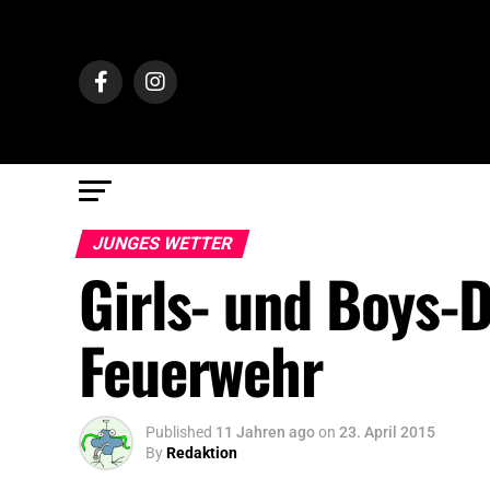
JUNGES WETTER
Girls- und Boys-
Feuerwehr
Published
11 Jahren ago
on
23. April 2015
By
Redaktion