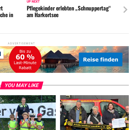
UP NEXT
rt
Pflegekinder erlebten „Schnuppertag“
che in
am Harkortsee
ADVERTISEMENT
YOU MAY LIKE