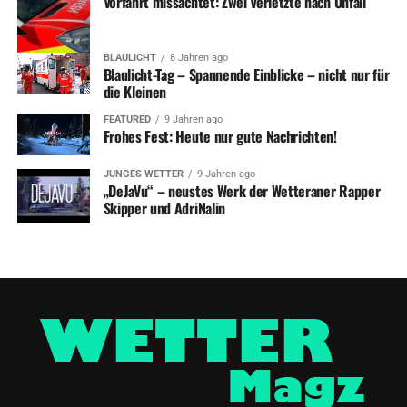
Vorfahrt missachtet: Zwei Verletzte nach Unfall
BLAULICHT
8 Jahren ago
Blaulicht-Tag – Spannende Einblicke – nicht nur für
die Kleinen
FEATURED
9 Jahren ago
Frohes Fest: Heute nur gute Nachrichten!
JUNGES WETTER
9 Jahren ago
„DeJaVu“ – neustes Werk der Wetteraner Rapper
Skipper und AdriNalin