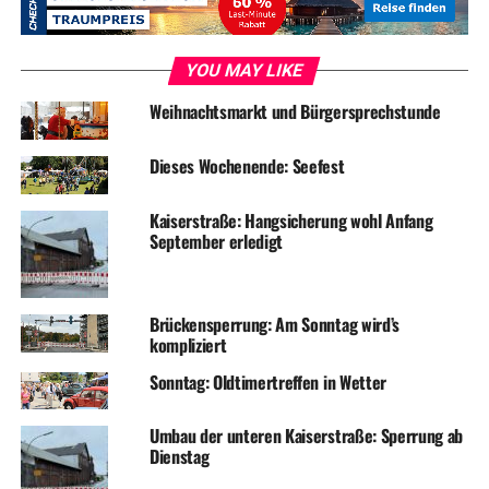
die Baumaßnahme vor und informieren über den
konkreten Ablauf der Arbeiten. Im Anschluss an die
vorgestellten Planungen können die Bürgerinnen und
YOU MAY LIKE
Bürger ihre Fragen anbringen.
Weihnachtsmarkt und Bürgersprechstunde
Dieses Wochenende: Seefest
Symbolfoto / Archiv
Kaiserstraße: Hangsicherung wohl Anfang
September erledigt
ADVERTISEMENT
Brückensperrung: Am Sonntag wird’s
kompliziert
RELATED TOPICS:
BAUSTELLE
TERMINE
Sonntag: Oldtimertreffen in Wetter
UP NEXT
René Sydow: Gedanken! Los!
Umbau der unteren Kaiserstraße: Sperrung ab
DON'T MISS
Dienstag
Stadtbetrieb lädt zur Parkführung ein