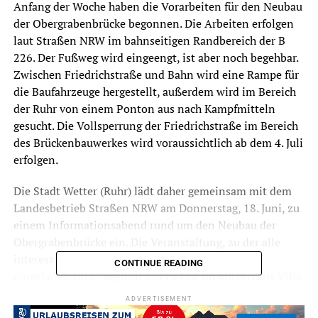
Anfang der Woche haben die Vorarbeiten für den Neubau
der Obergrabenbrücke begonnen. Die Arbeiten erfolgen
laut Straßen NRW im bahnseitigen Randbereich der B
226. Der Fußweg wird eingeengt, ist aber noch begehbar.
Zwischen Friedrichstraße und Bahn wird eine Rampe für
die Baufahrzeuge hergestellt, außerdem wird im Bereich
der Ruhr von einem Ponton aus nach Kampfmitteln
gesucht. Die Vollsperrung der Friedrichstraße im Bereich
des Brückenbauwerkes wird voraussichtlich ab dem 4. Juli
erfolgen.
Die Stadt Wetter (Ruhr) lädt daher gemeinsam mit dem
Landesbetrieb Straßen NRW am Donnerstag, 18. Juni, zu
einem Informationsabend rund um den Neubau der
Obergrabenbrücke ein. Die Veranstaltung, zu der alle
interessierten Bürgerinnen und Bürger herzlich
CONTINUE READING
eingeladen sind, beginnt um 18 Uhr im Bürgerhaus Villa
Vorsteher, Kaiserstraße 132. Vertreter des
ADVERTISEMENT
Landesbetriebes Straßen NRW stellen an diesem Abend