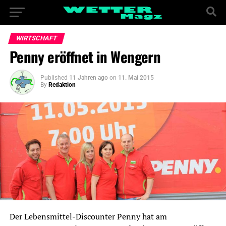
WIRTSCHAFT
Penny eröffnet in Wengern
Published
11 Jahren ago
on
11. Mai 2015
By
Redaktion
Der Lebensmittel-Discounter Penny hat am