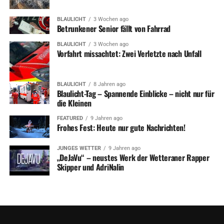
BLAULICHT
3 Wochen ago
Betrunkener Senior fällt von Fahrrad
BLAULICHT
3 Wochen ago
Vorfahrt missachtet: Zwei Verletzte nach Unfall
BLAULICHT
8 Jahren ago
Blaulicht-Tag – Spannende Einblicke – nicht nur für
die Kleinen
FEATURED
9 Jahren ago
Frohes Fest: Heute nur gute Nachrichten!
JUNGES WETTER
9 Jahren ago
„DeJaVu“ – neustes Werk der Wetteraner Rapper
Skipper und AdriNalin