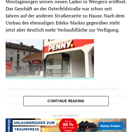
Montagmorgen seinen neuen Laden in Wengern eröffnet.
Das Geschäft an der Osterfeldstraße war schon seit
Jahren auf der anderen Straßenseite zu Hause. Nach dem
Umbau des ehemaligen Edeka-Markes gegenüber steht
jetzt aber deutlich mehr Verkaufsfläche zur Verfügung.
„Im neuen Laden gibt es auch ein größeres Sortiment“,
verrät Marktleiterin Sophia Leinos. Ausserdem habe man
CONTINUE READING
den Gemüsebereich komplett neugestaltet und viele
weitere Veränderungen vorgenommen um den Kunden
den Einkauf noch etwas angenehmer zu gestalten.
ADVERTISEMENT