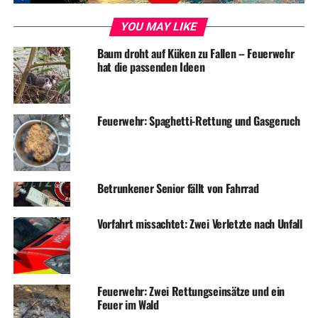
Titelbild: Marktleiterin Sophia Leinos (Mitte) und ein
YOU MAY LIKE
Teil ihres Teams
Baum droht auf Küken zu Fallen – Feuerwehr
hat die passenden Ideen
Feuerwehr: Spaghetti-Rettung und Gasgeruch
ADVERTISEMENT
RELATED TOPICS:
NEWS
WIRTSCHAFT
UP NEXT
Schwierige Zeiten für das Ruhrtalcenter – C&A schließt im
Betrunkener Senior fällt von Fahrrad
Juli
Vorfahrt missachtet: Zwei Verletzte nach Unfall
DON'T MISS
Jubiläumsparty bei der Provinzial Versicherung
Feuerwehr: Zwei Rettungseinsätze und ein
Feuer im Wald