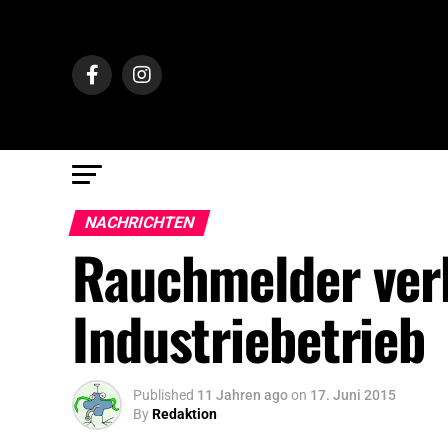
NACHRICHTEN
Rauchmelder verh
Industriebetrieb
Published
11 Jahren ago
on
17. Juni 2015
By
Redaktion