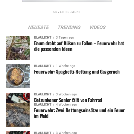
Anträge auf Betreuungsgeld werden nicht weiter
bearbeitet
ADVERTISEMENT
NEUESTE
TRENDING
VIDEOS
BLAULICHT
3 Tagen ago
Baum droht auf Küken zu Fallen – Feuerwehr hat
die passenden Ideen
BLAULICHT
1 Woche ago
Feuerwehr: Spaghetti-Rettung und Gasgeruch
BLAULICHT
3 Wochen ago
Betrunkener Senior fällt von Fahrrad
BLAULICHT
4 Wochen ago
Feuerwehr: Zwei Rettungseinsätze und ein Feuer
im Wald
BLAULICHT
3 Wochen ago