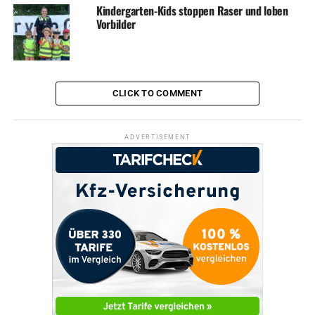
der Fachdienst Jugend alle Eltern, die überlegen, ihr Kind
Kindergarten-Kids stoppen Raser und loben
Vorbilder
für das Kindergartenjahr 2016/2017 anzumelden, in den
nächsten Wochen Kontakt zur Einrichtung ihrer Wahl
aufzunehmen.
CLICK TO COMMENT
Symbolfoto / Archiv
ADVERTISEMENT
ADVERTISEMENT
RELATED TOPICS:
KINDER
SOZIALES
STADTVERWALTUNG
UP NEXT
Intensiv – Schwimmkurse im Sport- und Freizeitbad
DON'T MISS