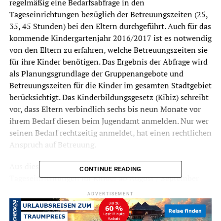
regelmäßig eine Bedarfsabfrage in den
Tageseinrichtungen bezüglich der Betreuungszeiten (25,
35, 45 Stunden) bei den Eltern durchgeführt. Auch für das
kommende Kindergartenjahr 2016/2017 ist es notwendig
von den Eltern zu erfahren, welche Betreuungszeiten sie
für ihre Kinder benötigen. Das Ergebnis der Abfrage wird
als Planungsgrundlage der Gruppenangebote und
Betreuungszeiten für die Kinder im gesamten Stadtgebiet
berücksichtigt. Das Kinderbildungsgesetz (Kibiz) schreibt
vor, dass Eltern verbindlich sechs bis neun Monate vor
ihrem Bedarf diesen beim Jugendamt anmelden. Nur wer
seinen Bedarf rechtzeitig anmeldet, hat einen rechtlichen
Anspruch auf Betreuung.
Aus diesem Grund werden in Absprache mit den
CONTINUE READING
Tageseinrichtungen für Kinder ab August / September
alle Eltern, deren Kinder bereits eine Einrichtung
ADVERTISEMENT
besuchen einen Fragebogen in der Einrichtung erhalten.
Die Eltern, deren Kinder auf der Warteliste einer