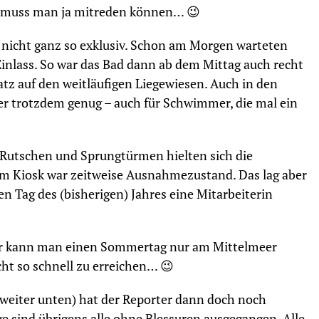
ch muss man ja mitreden können… 😉
l nicht ganz so exklusiv. Schon am Morgen warteten
inlass. So war das Bad dann ab dem Mittag auch recht
tz auf den weitläufigen Liegewiesen. Auch in den
aber trotzdem genug – auch für Schwimmer, die mal ein
Rutschen und Sprungtürmen hielten sich die
am Kiosk war zeitweise Ausnahmezustand. Das lag aber
n Tag des (bisherigen) Jahres eine Mitarbeiterin
ser kann man einen Sommertag nur am Mittelmeer
cht so schnell zu erreichen… 😉
 (weiter unten) hat der Reporter dann doch noch
e sind übrigens alle ohne Blessuren ausgegangen. Alle