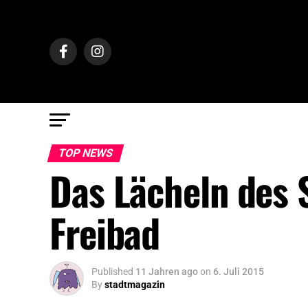
TOP NEWS
Das Lächeln des 
Freibad
Published
11 Jahren ago
on
6. Juli 2015
By
stadtmagazin