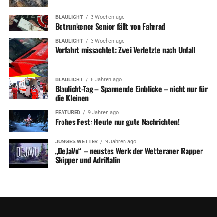
BLAULICHT
3 Wochen ago
Betrunkener Senior fällt von Fahrrad
BLAULICHT
3 Wochen ago
Vorfahrt missachtet: Zwei Verletzte nach Unfall
BLAULICHT
8 Jahren ago
Blaulicht-Tag – Spannende Einblicke – nicht nur für
die Kleinen
FEATURED
9 Jahren ago
Frohes Fest: Heute nur gute Nachrichten!
JUNGES WETTER
9 Jahren ago
„DeJaVu“ – neustes Werk der Wetteraner Rapper
Skipper und AdriNalin