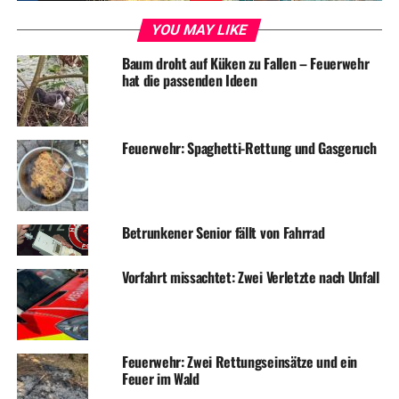
YOU MAY LIKE
ADVERTISEMENT
Baum droht auf Küken zu Fallen – Feuerwehr
hat die passenden Ideen
RELATED TOPICS:
BLAULICHT
FAHNDUNG
NEWS
UP NEXT
Skater verletzt – Rettungshubschrauber im Einsatz
Feuerwehr: Spaghetti-Rettung und Gasgeruch
DON'T MISS
Der Hochsommer kommt mal wieder zu Besuch!
Betrunkener Senior fällt von Fahrrad
Vorfahrt missachtet: Zwei Verletzte nach Unfall
Feuerwehr: Zwei Rettungseinsätze und ein
Feuer im Wald