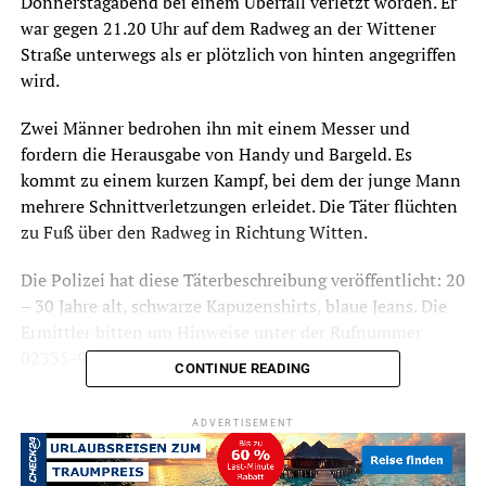
Donnerstagabend bei einem Überfall verletzt worden. Er
war gegen 21.20 Uhr auf dem Radweg an der Wittener
Straße unterwegs als er plötzlich von hinten angegriffen
wird.
Zwei Männer bedrohen ihn mit einem Messer und
fordern die Herausgabe von Handy und Bargeld. Es
kommt zu einem kurzen Kampf, bei dem der junge Mann
mehrere Schnittverletzungen erleidet. Die Täter flüchten
zu Fuß über den Radweg in Richtung Witten.
Die Polizei hat diese Täterbeschreibung veröffentlicht: 20
– 30 Jahre alt, schwarze Kapuzenshirts, blaue Jeans. Die
Ermittler bitten um Hinweise unter der Rufnummer
02335-9166-7000.
CONTINUE READING
ADVERTISEMENT
Symbolfoto / Archiv