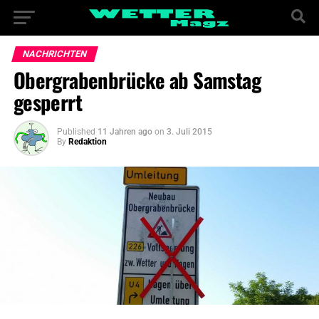
NACHRICHTEN
Obergrabenbrücke ab Samstag
gesperrt
Published
11 Jahren ago
on
3. Juli 2015
By
Redaktion