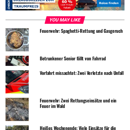
Wetter an, auch die Linie 591 Bf Wetter – Hagen-Vorhalle
– Hagen Hbf.
YOU MAY LIKE
ADVERTISEMENT
Feuerwehr: Spaghetti-Rettung und Gasgeruch
An den beiden stark belasteten Kreuzungen in Wetter
und Vorhalle wurden provisorische Ampelanlagen
eingerichtet. Die sollen den Verkehr zügig auf die
Umleitungsstrecke zu leiten.
Betrunkener Senior fällt von Fahrrad
Vorfahrt missachtet: Zwei Verletzte nach Unfall
Feuerwehr: Zwei Rettungseinsätze und ein
Feuer im Wald
ADVERTISEMENT
Heißes Wochenende: Viele Einsätze für die