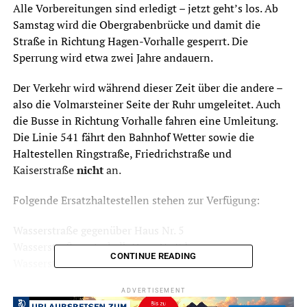
Alle Vorbereitungen sind erledigt – jetzt geht’s los. Ab
Samstag wird die Obergrabenbrücke und damit die
Straße in Richtung Hagen-Vorhalle gesperrt. Die
Sperrung wird etwa zwei Jahre andauern.
Der Verkehr wird während dieser Zeit über die andere –
also die Volmarsteiner Seite der Ruhr umgeleitet. Auch
die Busse in Richtung Vorhalle fahren eine Umleitung.
Die Linie 541 fährt den Bahnhof Wetter sowie die
Haltestellen Ringstraße, Friedrichstraße und
Kaiserstraße
nicht
an.
Folgende Ersatzhaltestellen stehen zur Verfügung:
Wasserstraße gegenüber Haus Nr. 5
Wasserstraße unterhalb Haus Nr. 7d
CONTINUE READING
Wasserstraße Wendebereich Höhe Aldi.
Alle anderen Busse fahren nach wie vor den Bahnhof
ADVERTISEMENT