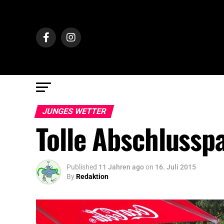
JUNGES WETTER
Tolle Abschlusspa
Published
11 Jahren ago
on
16. Juli 2015
By
Redaktion