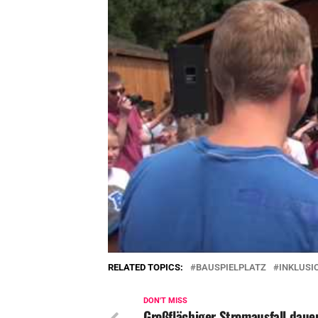
RELATED TOPICS:
BAUSPIELPLATZ
INKLUSI
DON'T MISS
Großflächiger Stromausfall daue