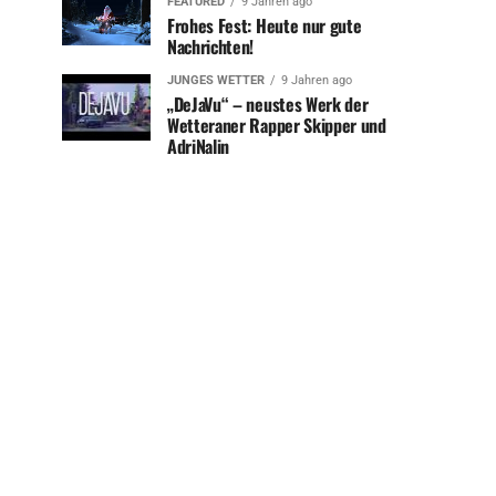
FEATURED
9 Jahren ago
Frohes Fest: Heute nur gute
Nachrichten!
JUNGES WETTER
9 Jahren ago
„DeJaVu“ – neustes Werk der
Wetteraner Rapper Skipper und
AdriNalin