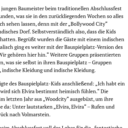
 jungen Baumeister beim traditionellen Abschlussfest
unden, was sie in den zurückliegenden Wochen so alles
ch sehen lassen, denn mit der „Bollywood City“
ndisches Dorf. Selbstverständlich also, dass die Kids
lt hatten. Begrüßt wurden die Gäste mit einem indischen
lisch ging es weiter mit der Bauspielplatz-Version des
Wir gehören hier hin.“ Weitere Gruppen präsentierten
, was sie selbst in ihren Bauspielplatz – Gruppen
 indische Kleidung und indische Kleidung.
gte des Bauspielplatz-Kids anschließend: „Ich habt ein
er wird sich Elvira bestimmt heimisch fühlen.“ Die
im letzten Jahr aus „Woodcity“ ausgebüxt, um ihre
e da: Unter lautstarken „Elvira, Elvira“ – Rufen und
rück nach Volmarstein.
im Abschlussfest voll des Lobes für die „fantastische