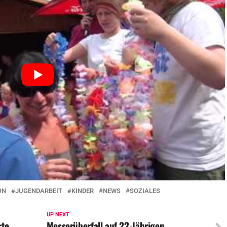
ON
JUGENDARBEIT
KINDER
NEWS
SOZIALES
UP NEXT
rte
Messerüberfall auf 22-Jährigen