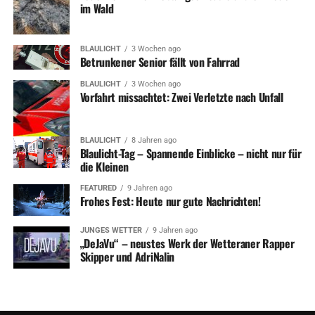
Darüber hinaus wird es zu Beeinträchtigungen im Bereich
im Wald
der Ender Talstraße, sowie einem Teil des
Ruhrwanderwegs zwischen der neuen Ruhrbrücke und
BLAULICHT
3 Wochen ago
der Overwegbrücke kommen.
Betrunkener Senior fällt von Fahrrad
BLAULICHT
3 Wochen ago
Vorfahrt missachtet: Zwei Verletzte nach Unfall
ADVERTISEMENT
BLAULICHT
8 Jahren ago
Fotos: Veranstalter
Blaulicht-Tag – Spannende Einblicke – nicht nur für
die Kleinen
FEATURED
9 Jahren ago
Frohes Fest: Heute nur gute Nachrichten!
RELATED TOPICS:
NEWS
SPORT
TERMINE
UNTERHALTUNG
JUNGES WETTER
9 Jahren ago
„DeJaVu“ – neustes Werk der Wetteraner Rapper
Skipper und AdriNalin
UP NEXT
Zwei Tage Dorffest in Volmarstein
DON'T MISS
Wasserwerks-Besichtigung: Noch Plätze frei