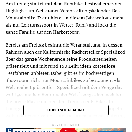
Am Freitag startet mit dem Ruhrbike-Festival eines der
Highlights im Wetteraner Veranstaltungskalender. Das
Mountainbike-Event bietet in diesem Jahr weitaus mehr
als nur Leistungssport in Wetter (Ruhr) und lockt die
ganze Familie auf den Harkortberg.
Bereits am Freitag beginnt die Veranstaltung, in dessen
Rahmen auch der Kalifornische Radhersteller Specialized
über das ganze Wochenende seine Produktneuheiten
präsentiert und mit rund 150 Leihrädern kostenlose
Testfahrten anbietet. Dabei gibt es im hochwertigen
Showroom nicht nur Mountainbikes zu bestaunen. Als
Weltneuheit präsentiert Specialized mit dem Venge das
wohl „schnellste Rennrad der Welt“, zeigt aber auch für
die breite Masse die neusten Trends der E-Bikes. Im
Lounge-Bereich bleibt genügend Zeit zum Fachsimpeln,
CONTINUE READING
wobei durch die Veranstalter natürlich auch das Catering
wieder voll bestückt wird.
ADVERTISEMENT
Auch E-Bikes stehen zur Testfahrt bereit