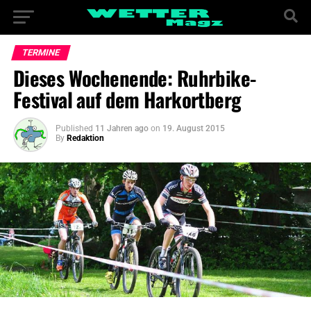
TERMINE
Dieses Wochenende: Ruhrbike-
Festival auf dem Harkortberg
Published
11 Jahren ago
on
19. August 2015
By
Redaktion