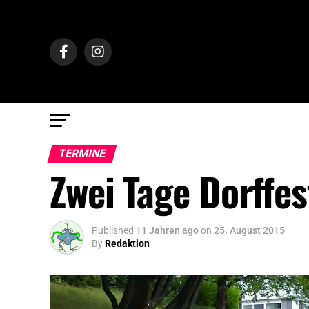
TERMINE
Zwei Tage Dorffes
Published
11 Jahren ago
on
25. August 2015
By
Redaktion