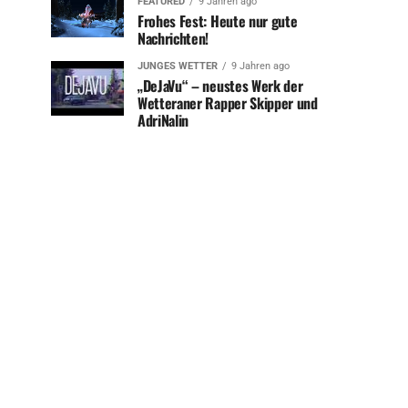
FEATURED
9 Jahren ago
Frohes Fest: Heute nur gute
Nachrichten!
JUNGES WETTER
9 Jahren ago
„DeJaVu“ – neustes Werk der
Wetteraner Rapper Skipper und
AdriNalin