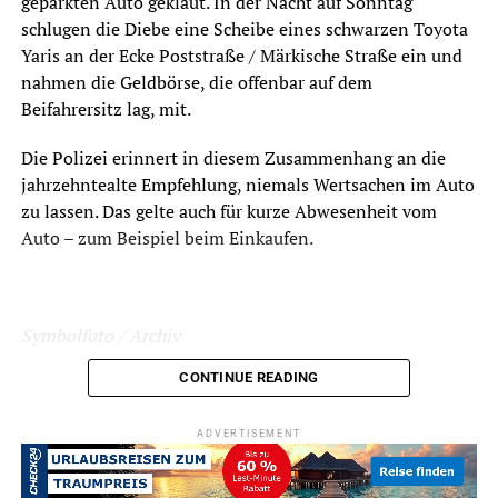
geparkten Auto geklaut. In der Nacht auf Sonntag
schlugen die Diebe eine Scheibe eines schwarzen Toyota
Yaris an der Ecke Poststraße / Märkische Straße ein und
nahmen die Geldbörse, die offenbar auf dem
Beifahrersitz lag, mit.
Die Polizei erinnert in diesem Zusammenhang an die
jahrzehntealte Empfehlung, niemals Wertsachen im Auto
zu lassen. Das gelte auch für kurze Abwesenheit vom
Auto – zum Beispiel beim Einkaufen.
Symbolfoto / Archiv
CONTINUE READING
ADVERTISEMENT
ADVERTISEMENT
RELATED TOPICS:
BLAULICHT
KRIMINALITÄT
NEWS