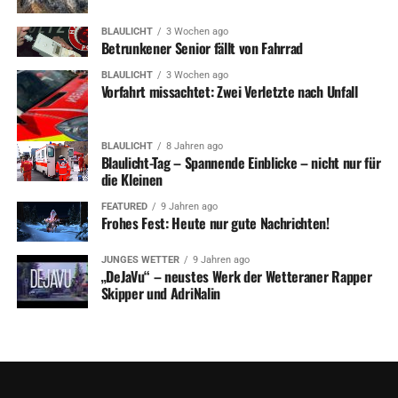
BLAULICHT
3 Wochen ago
Betrunkener Senior fällt von Fahrrad
BLAULICHT
3 Wochen ago
Vorfahrt missachtet: Zwei Verletzte nach Unfall
BLAULICHT
8 Jahren ago
Blaulicht-Tag – Spannende Einblicke – nicht nur für
die Kleinen
FEATURED
9 Jahren ago
Frohes Fest: Heute nur gute Nachrichten!
JUNGES WETTER
9 Jahren ago
„DeJaVu“ – neustes Werk der Wetteraner Rapper
Skipper und AdriNalin