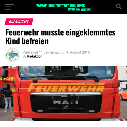
BLAULICHT
Feuerwehr musste eingeklemmtes
Kind befreien
Published
11 Jahren ago
on
4. August 2015
By
Redaktion