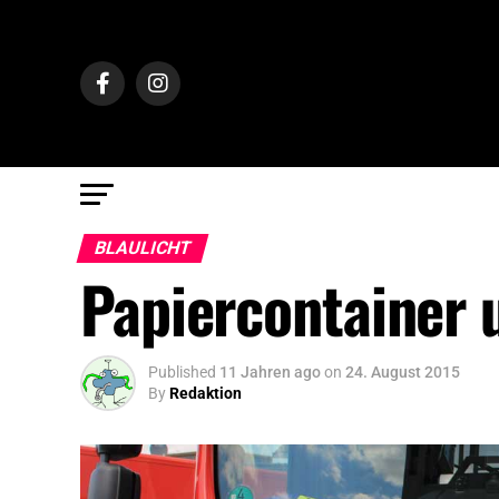
BLAULICHT
Papiercontainer 
Published
11 Jahren ago
on
24. August 2015
By
Redaktion