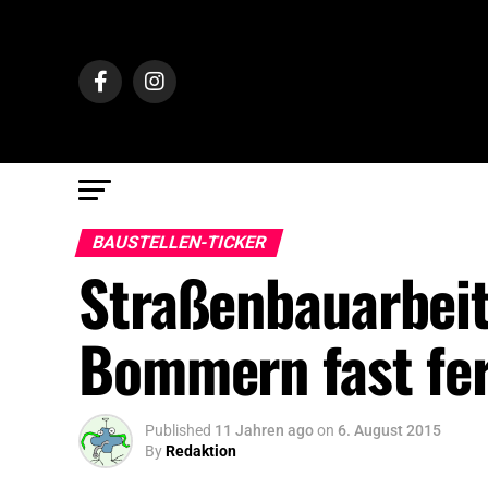
BAUSTELLEN-TICKER
Straßenbauarbei
Bommern fast fer
Published
11 Jahren ago
on
6. August 2015
By
Redaktion