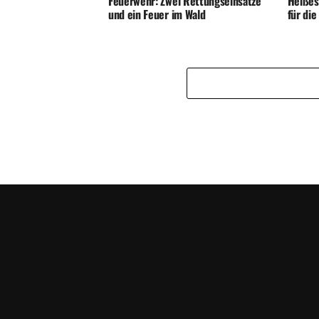
Feuerwehr: Zwei Rettungseinsätze
Heißes
und ein Feuer im Wald
für di