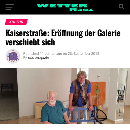
KULTUR
Kaiserstraße: Eröffnung der Galerie
verschiebt sich
Published
11 Jahren ago
on
23. September 2015
By
stadtmagazin