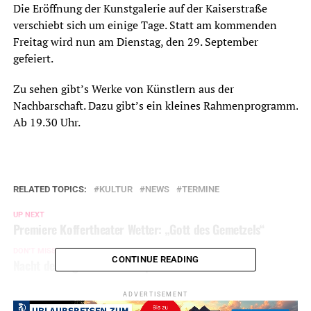
Die Eröffnung der Kunstgalerie auf der Kaiserstraße
verschiebt sich um einige Tage. Statt am kommenden
Freitag wird nun am Dienstag, den 29. September
gefeiert.
Zu sehen gibt’s Werke von Künstlern aus der
Nachbarschaft. Dazu gibt’s ein kleines Rahmenprogramm.
Ab 19.30 Uhr.
RELATED TOPICS:
KULTUR
NEWS
TERMINE
UP NEXT
Premiere Koffertheater Wetter: „Gott des Gemetzels“
DON'T MISS
CONTINUE READING
Nacht der Jugendkultur: Rap meets Rock
ADVERTISEMENT